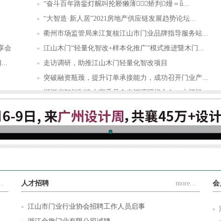
“奋斗百年路鈭灯艉叫抡鞒獭薄矫判熳＝ǖ...
“大智造·新人居”2021房地产供应链发展趋势论坛...
衢州市场监管局来江复核江山市门业品牌指导服务站...
享会
江山木门“轻量化智改+样本化推广”模式推进暨木门...
..
走访调研，助推江山木门轻量化智改项目
突破融资瓶颈，提升订单承接能力，成功召开门业产...
浙江省智能制造专家委员会来江调研指方向：木门轻...
.
豪德机械×江山门协，携手解决木门制造难题，让木...
..
人才招聘
more...
会
江山市门业行业协会招聘工作人员启事