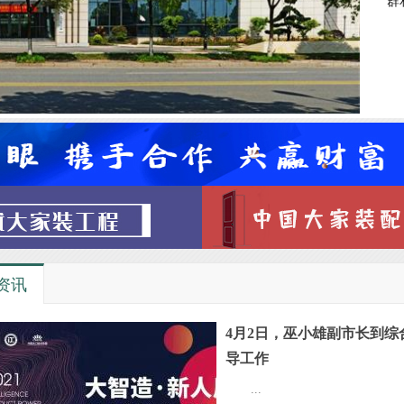
群
资讯
4月2日，巫小雄副市长到综
导工作
...