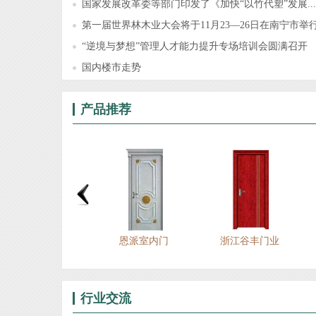
国家发展改革委等部门印发了《加快“以竹代塑”发展...
第一届世界林木业大会将于11月23—26日在南宁市举
“逆境与梦想”管理人才能力提升专场培训会圆满召开
国内楼市走势
产品推荐
烤漆护墙板工程实例
恩派室内门
浙江谷丰门业
行业交流