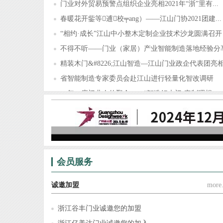
门业对外贸易预警点组织企业亮相2021年“浙”里有...
春暖花开鈭等逋校╤ang）——江山门协2021团建...
“相约·成长”江山中小整木定制企业技术沙龙圆满召开
不得不听——门业（家居）产业智能制造落地经验分
精装木门&#8226;江山智造—江山门业政企代表团亮相.
省智能制造专家委员会赴江山进行轻量化智改调研
一年一度门业人的聚会——“智造好木门·定制理想...
锦庭装饰×江山门协，为门业（家居）企业提供门、..
会员服务
诚邀加盟
more.
浙江谷丰门业诚邀您的加盟