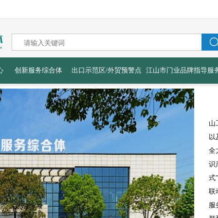
心
创新服务综合体
出口示范区/外贸预警点
江山市门业品牌指导服
山
以
全
识
式
联
服