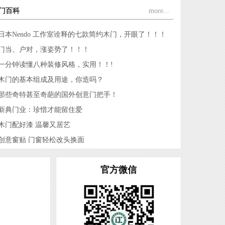
江山市久久福门业有限公司
门百科
more...
浙江齐嘉消防科技有限公司
江山六六福门业有限公司
日本Nendo 工作室诠释的七款简约木门，开眼了！！！
浙江江山润安门业有限公司
门当、户对，涨姿势了！！！
江山市奥斯曼门业有限公司
一分钟读懂八种装修风格，实用！！!
浙江永恒门业有限公司
木门的基本组成及用途，你造吗？
浙江名雅居木业有限公司
那些奇特甚至奇葩的国外创意门把手！
浙江金旗门业有限公司
新典门业：珍惜才能留住爱
浙江裕丰木业有限公司
木门配好漆 温馨又居艺
浙江舒福家门业有限公司
创意窗贴 门窗轻松改头换面
浙江王牌门业有限公司
浙江亿美达门业有限公司
官方微信
浙江开洋门业有限公司
浙江百家万安门业有限公司
浙江顾家门业有限公司