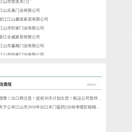
江山市荣美木门厂
江山乐巢门业有限公司
浙江江山馨派家居有限公司
江山市轩家门业有限公司
浙江全威家居有限公司
江山市赢顺门业有限公司
江山市怡家门业有限公司
江山市喜隆门门业有限公司
江山巿荣泰门业有限公司
浙江江山德威斯门业有限公司
信通报
more...
江山市君瑞门业有限公司
浙江杉迪门业有限公司
预警丨出口商注意！提前30天计划出货！航运公司暂停...
江山市众安门业有限公司
关于公布江山市2016年出口木门鈭挡分柿考喽匠椴榻...
江山市幸福门业有限公司
江山市君力门业有限公司