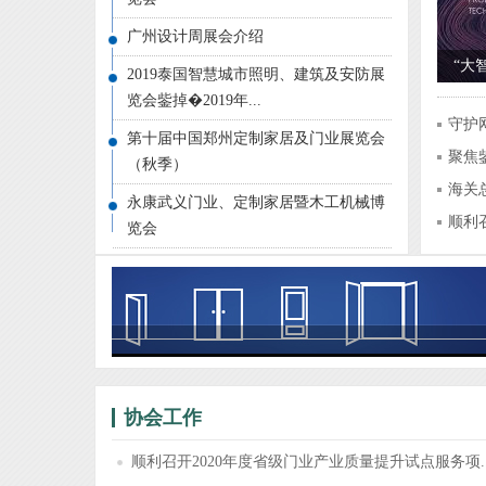
广州设计周展会介绍
“大
2019泰国智慧城市照明、建筑及安防展
论坛
览会鈭掉�2019年...
守护
第十届中国郑州定制家居及门业展览会
聚焦
（秋季）
贸...
海关
永康武义门业、定制家居暨木工机械博
7.9
顺利
览会
试...
协会工作
顺利召开2020年度省级门业产业质量提升试点服务项..