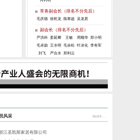
江山市金派门业有限公司
常务副会长（排名不分先后）
江山市嘉启富门业有限公司
毛庆德
徐乾龙
陈寒超
吴龙君
江山多美歌门业装饰有限公司
副会长（排名不分先后）
江山百家旺门业有限责任公司
严洪科
姜延卿
王敏
周顺华
郑小明
毛卓勋
王水明
毛余松
叶冰化
李有军
浙江安若家居有限公司
刘飞
严合水
郑利云
浙江雅迪乐木业有限公司
恭祝协会常务副会长单位浙江金凯门业有限责任公司创...
浙江金诚消防科技有限公司
杭州顺南兴木工机械有限公司江山营业部
江山市盼森门业有限公司
浙江典尚门业有限公司
江山千禧门业有限公司
员风采
more...
江山金纳福门业有限公司
浙江圣凯斯家居有限公司