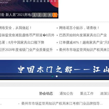
智造·新人居”2021房地产供应链发展趋势
1
2
3
4
5
在江山成功举办
网络安全，从我做起！
网络谣言小贴示，请查收！
鈭祙鈭党隹凇肮盏恪币严郑浚�8月外
巴西开始转向发展家具出口产业
总署：8月中国家具出口额下降
订单骤减40%！越南家具产业“只
%！
召开2020年度省级门业产业质量提升
年”！
衢州市市场监管局知识产权局来
业...
协会动态
通知公告
重点工作
政策
.
衢州市市场监管局知识产权局来江考察门业品牌指导...