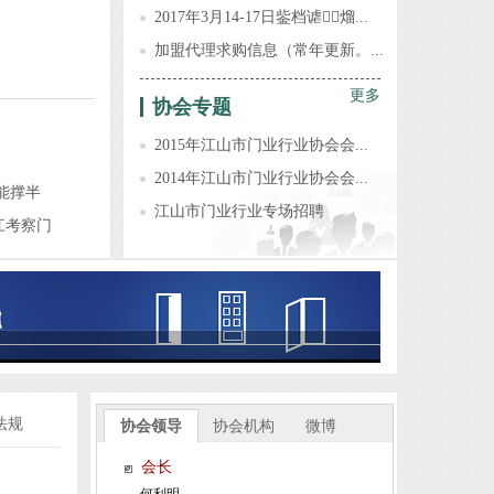
2017年3月14-17日鈭档谑熘...
加盟代理求购信息（常年更新。...
江山市全品世纪门业有限公司
更多
协会专题
浙江强派门业有限公司
2015年江山市门业行业协会会...
浙江旗邦门业有限公司
2014年江山市门业行业协会会...
能撑半
江山市佳梦圆装饰材料厂
江山市门业行业专场招聘
江考察门
浙江杭派门业有限公司
江山市金欣木业有限公司
浙江铜锣汉门业有限公司
江山市方圆和门业有限公司
江山市帝昂装饰材料有限公司
江山市爱登堡门业有限公司
法规
浙江赛银将军门业有限公司
协会领导
协会机构
微博
浙江清源龙家居有限公司
会长
江山沁园春家居有限公司
何利明