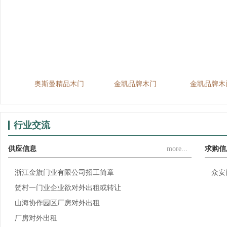
护墙板工程实例
恩派室内门
浙江谷丰门业
浙
行业交流
供应信息
more...
求购信
浙江金旗门业有限公司招工简章
众安
贺村一门业企业欲对外出租或转让
山海协作园区厂房对外出租
厂房对外出租