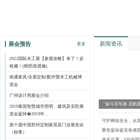
新闻资讯
展会预告
更多
2022国际木工展【参观攻略】来了！必
收藏！(附防疫措施)
南通家具/全屋定制/配件暨木工机械博
览会
广州设计周展会介绍
“奋斗百年路 启航
2019泰国智慧城市照明、建筑及安防展
建党100周年主题
览会鈭掉�2019年...
守护网络安全，从
顺利召开
第十届中国郑州定制家居及门业展览会
聚焦鈭祙鈭党隹凇
“大智造·新人居”2
（秋季）
贸...
海关总署：8月中