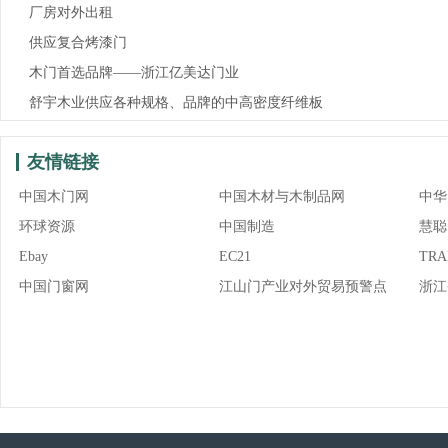
厂房对外出租
供应复合烤漆门
木门首选品牌——浙江亿美达门业
舒宇木业供应各种规格、品牌的中高密度纤维板
友情链接
中国木门网
中国木材与木制品网
中华
环球资源
中国制造
慧聪
Ebay
EC21
TRA
中国门窗网
江山门产业对外贸易预警点
浙江