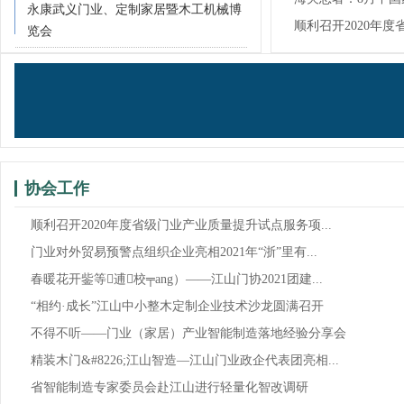
论坛在江山成功举
永康武义门业、定制家居暨木工机械博
7.9%！
顺利召开2020年
览会
试...
协会工作
顺利召开2020年度省级门业产业质量提升试点服务项...
门业对外贸易预警点组织企业亮相2021年“浙”里有...
春暖花开鈭等逋校╤ang）——江山门协2021团建...
“相约·成长”江山中小整木定制企业技术沙龙圆满召开
不得不听——门业（家居）产业智能制造落地经验分享会
精装木门&#8226;江山智造—江山门业政企代表团亮相...
省智能制造专家委员会赴江山进行轻量化智改调研