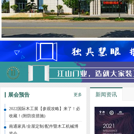
新闻资讯
展会预告
更多
2022国际木工展【参观攻略】来了！必
收藏！(附防疫措施)
南通家具/全屋定制/配件暨木工机械博
览会