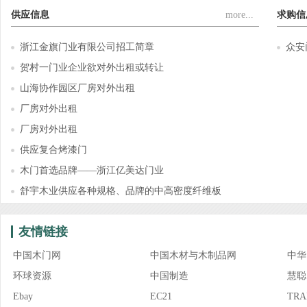
供应信息
more...
求购信
浙江金旗门业有限公司招工简章
众安
贺村一门业企业欲对外出租或转让
山海协作园区厂房对外出租
厂房对外出租
厂房对外出租
供应复合烤漆门
木门首选品牌——浙江亿美达门业
舒宇木业供应各种规格、品牌的中高密度纤维板
友情链接
中国木门网
中国木材与木制品网
中华
环球资源
中国制造
慧聪
Ebay
EC21
TRA