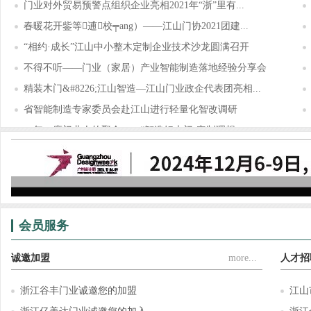
门业对外贸易预警点组织企业亮相2021年“浙”里有...
春暖花开鈭等逋校╤ang）——江山门协2021团建...
“相约·成长”江山中小整木定制企业技术沙龙圆满召开
不得不听——门业（家居）产业智能制造落地经验分享会
精装木门&#8226;江山智造—江山门业政企代表团亮相...
省智能制造专家委员会赴江山进行轻量化智改调研
一年一度门业人的聚会——“智造好木门·定制理想...
锦庭装饰×江山门协，为门业（家居）企业提供门、...
会员服务
诚邀加盟
more...
人才招
浙江谷丰门业诚邀您的加盟
江山