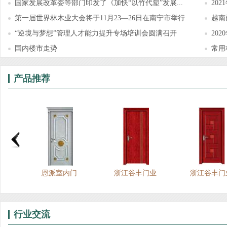
国家发展改革委等部门印发了《加快“以竹代塑”发展...
20
第一届世界林木业大会将于11月23—26日在南宁市举行
越南
“逆境与梦想”管理人才能力提升专场培训会圆满召开
20
国内楼市走势
常用
产品推荐
程实例
恩派室内门
浙江谷丰门业
浙江谷丰门
行业交流