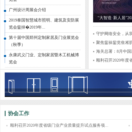
广州设计周展会介绍
“大智造·新人居”2
2019泰国智慧城市照明、建筑及安防展
论坛在江山成功举
览会鈭掉�2019年...
守护网络安全，从
第十届中国郑州定制家居及门业展览会
聚焦鈭祙鈭党隹凇
（秋季）
贸...
海关总署：8月中
永康武义门业、定制家居暨木工机械博
7.9%！
顺利召开2020年
览会
试...
协会工作
顺利召开2020年度省级门业产业质量提升试点服务项...