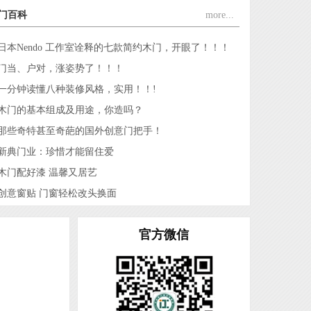
江山市久久福门业有限公司
门百科
more...
浙江齐嘉消防科技有限公司
江山六六福门业有限公司
日本Nendo 工作室诠释的七款简约木门，开眼了！！！
浙江江山润安门业有限公司
门当、户对，涨姿势了！！！
江山市奥斯曼门业有限公司
一分钟读懂八种装修风格，实用！！!
浙江永恒门业有限公司
木门的基本组成及用途，你造吗？
浙江名雅居木业有限公司
那些奇特甚至奇葩的国外创意门把手！
浙江金旗门业有限公司
新典门业：珍惜才能留住爱
浙江裕丰木业有限公司
木门配好漆 温馨又居艺
浙江舒福家门业有限公司
创意窗贴 门窗轻松改头换面
浙江王牌门业有限公司
浙江亿美达门业有限公司
官方微信
浙江开洋门业有限公司
浙江百家万安门业有限公司
浙江顾家门业有限公司