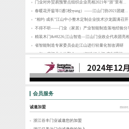
门业对外贸易预警点组织企业亮相2021年“浙”里有...
春暖花开鈭等逋校╤ang）——江山门协2021团建...
“相约·成长”江山中小整木定制企业技术沙龙圆满召开
不得不听——门业（家居）产业智能制造落地经验分
精装木门&#8226;江山智造—江山门业政企代表团亮相.
省智能制造专家委员会赴江山进行轻量化智改调研
一年一度门业人的聚会——“智造好木门·定制理想...
锦庭装饰×江山门协，为门业（家居）企业提供门、..
会员服务
诚邀加盟
more.
浙江谷丰门业诚邀您的加盟