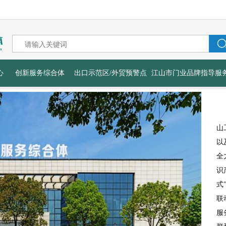
心
创新服务综合体
出口示范区/外贸预警点
江山市门业品牌指导服
山
以
全
识
式
联
服