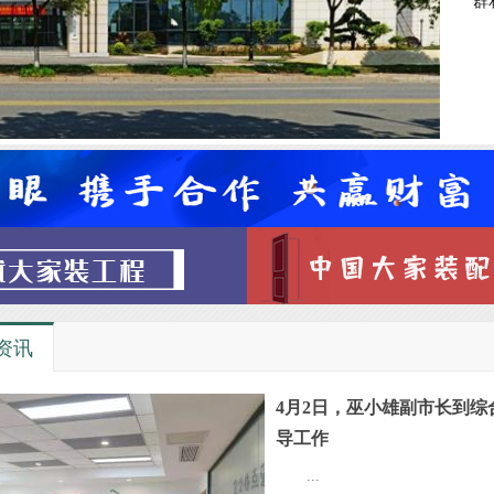
群
资讯
4月2日，巫小雄副市长到综
导工作
...