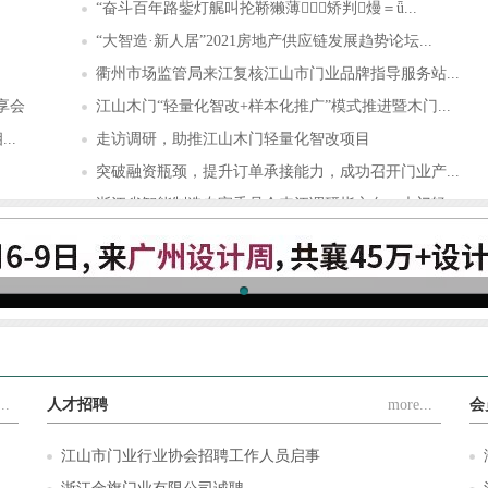
“奋斗百年路鈭灯艉叫抡鞒獭薄矫判熳＝ǖ...
“大智造·新人居”2021房地产供应链发展趋势论坛...
衢州市场监管局来江复核江山市门业品牌指导服务站...
享会
江山木门“轻量化智改+样本化推广”模式推进暨木门...
..
走访调研，助推江山木门轻量化智改项目
突破融资瓶颈，提升订单承接能力，成功召开门业产...
浙江省智能制造专家委员会来江调研指方向：木门轻...
.
豪德机械×江山门协，携手解决木门制造难题，让木...
..
人才招聘
more...
会
江山市门业行业协会招聘工作人员启事