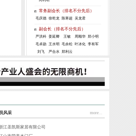
江山市金派门业有限公司
常务副会长（排名不分先后）
江山市嘉启富门业有限公司
毛庆德
徐乾龙
陈寒超
吴龙君
江山多美歌门业装饰有限公司
副会长（排名不分先后）
江山百家旺门业有限责任公司
严洪科
姜延卿
王敏
周顺华
郑小明
毛卓勋
王水明
毛余松
叶冰化
李有军
浙江安若家居有限公司
刘飞
严合水
郑利云
浙江雅迪乐木业有限公司
恭祝协会常务副会长单位浙江金凯门业有限责任公司创...
浙江金诚消防科技有限公司
杭州顺南兴木工机械有限公司江山营业部
江山市盼森门业有限公司
浙江典尚门业有限公司
江山千禧门业有限公司
员风采
more...
江山金纳福门业有限公司
浙江圣凯斯家居有限公司