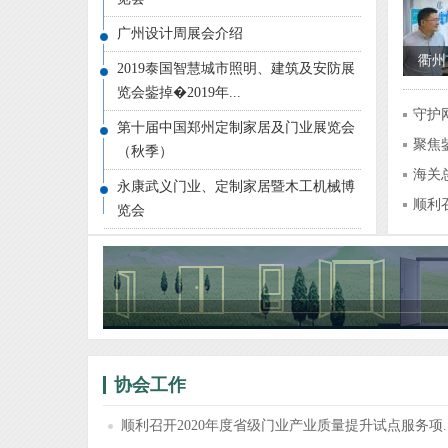
广州设计周展会介绍
衢州
2019泰国智慧城市照明、建筑及安防展
品牌
览会鈭掉�2019年...
守护
门业
第十届中国郑州定制家居及门业展览会
聚焦
年“
（秋季）
贸...
海关
RC
永康武义门业、定制家居暨木工机械博
7.9
顺利
览会
“奋
试...
建党
顺利
“大
论坛
协会工作
顺利召开2020年度省级门业产业质量提升试点服务项..