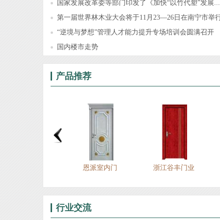
国家发展改革委等部门印发了《加快“以竹代塑”发展...
第一届世界林木业大会将于11月23—26日在南宁市举
“逆境与梦想”管理人才能力提升专场培训会圆满召开
国内楼市走势
产品推荐
江谷丰门业-谷百系列
浙江谷丰花梨实木门-梅
新典，亦如钻石般永
世
兰竹菊
恒、闪耀动人，新典，
亦如爱情般浪漫、温...
行业交流