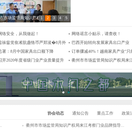
市市场监管局知识产权局来江考察门业
1
2
3
4
5
指导服务站建设工作
网络安全，从我做起！
网络谣言小贴示，请查收！
对外贸易预警点组织企业亮相2021
鈭祙鈭党隹凇肮盏恪币严郑浚�8月外
巴西开始转向发展家具出口产业
浙”里有“援”法律服务月活动暨外贸企业
总署：8月中国家具出口额下降
订单骤减40%！越南家具产业“只
EP政策培训会
%！
召开2020年度省级门业产业质量提升
年”！
衢州市市场监管局知识产权局来
斗百年路 启航新征程”——江山门协庆祝
业...
100周年主题活动暨二届八次会长会议
召开
智造·新人居”2021房地产供应链发展趋势
在江山成功举办
协会动态
通知公告
重点工作
政策
.
衢州市市场监管局知识产权局来江考察门业品牌指导...