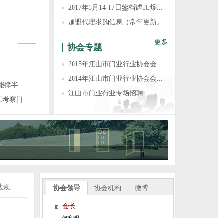
2017年3月14-17日鈭档谑熘...
加盟代理求购信息（常年更新。...
江山市全品世纪门业有限公司
更多
协会专题
浙江强派门业有限公司
2015年江山市门业行业协会会...
浙江旗邦门业有限公司
2014年江山市门业行业协会会...
能撑半
江山市佳梦圆装饰材料厂
江山市门业行业专场招聘
江考察门
浙江杭派门业有限公司
江山市金欣木业有限公司
浙江铜锣汉门业有限公司
江山市方圆和门业有限公司
江山市帝昂装饰材料有限公司
江山市爱登堡门业有限公司
法规
浙江赛银将军门业有限公司
协会领导
协会机构
微博
浙江清源龙家居有限公司
会长
江山沁园春家居有限公司
何利明