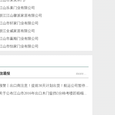
江山市荣美木门厂
江山乐巢门业有限公司
浙江江山馨派家居有限公司
江山市轩家门业有限公司
浙江全威家居有限公司
江山市赢顺门业有限公司
江山市怡家门业有限公司
江山市喜隆门门业有限公司
江山巿荣泰门业有限公司
浙江江山德威斯门业有限公司
信通报
more...
江山市君瑞门业有限公司
浙江杉迪门业有限公司
预警丨出口商注意！提前30天计划出货！航运公司暂停...
江山市众安门业有限公司
关于公布江山市2016年出口木门鈭挡分柿考喽匠椴榻...
江山市幸福门业有限公司
江山市君力门业有限公司