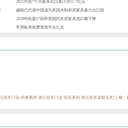
2021年前7个月家具出口累计2651.7亿元
行
越南已代替中国成为美国木制厨房家具最大出口国
2020年欧盟27国和英国的木质家具进口额下降
常用标准免费查阅平台汇总
江谷丰门业-经典系列
浙江谷丰门业-谷百系列
浙江谷丰花梨实木门-梅
兰竹菊