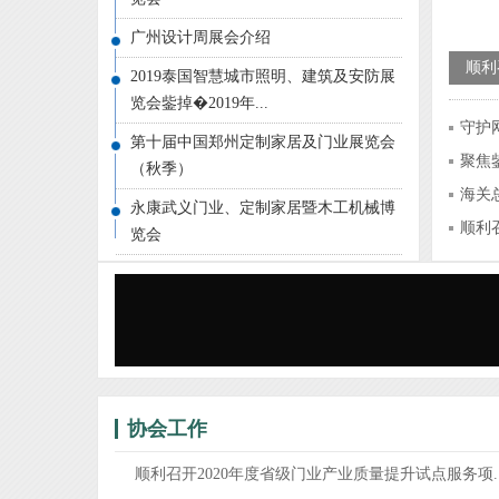
广州设计周展会介绍
顺利
2019泰国智慧城市照明、建筑及安防展
点服
览会鈭掉�2019年...
守护
第十届中国郑州定制家居及门业展览会
聚焦
（秋季）
贸...
海关
永康武义门业、定制家居暨木工机械博
7.9
顺利
览会
试...
协会工作
顺利召开2020年度省级门业产业质量提升试点服务项..