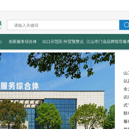
心
创新服务综合体
出口示范区/外贸预警点
江山市门业品牌指导服
山
以
全
识
式
联
服