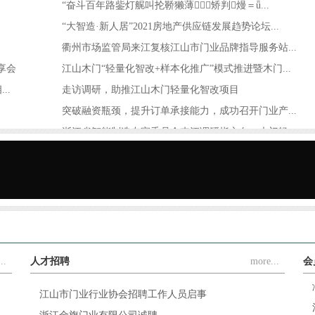
“奋斗百年路鈭灯艉叫抡鞒獭薄矫判熳＝ǖ...
“大智造·新人居”2021房地产供应链发展趋势论坛...
衢州市场监管局来江复核江山市门业品牌指导服务站...
享会
江山木门“轻量化智改+样本化推广”模式推进暨木门...
..
走访调研，助推江山木门轻量化智改项目
突破融资瓶颈，提升订单承接能力，成功召开门业产...
浙江省智能制造专家委员会来江调研指方向：木门轻...
.
豪德机械×江山门协，携手解决木门制造难题，让木...
..
人才招聘
more...
会
江山市门业行业协会招聘工作人员启事