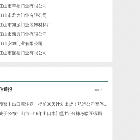
江山市君力门业有限公司
江山市旭派门业装饰材料厂
江山市新典门业有限公司
江山安旭门业有限公司
江山市赐福门业有限公司
浙江金家安家居有限公司
江山市创升门业有限公司
浙江江山欧泰装饰材料厂
江山铭望世家门业有限公司
江山市顾尔门业有限公司
信通报
more...
江山市坤裕门业有限公司
江山市佳梦圆装饰材料厂
预警丨出口商注意！提前30天计划出货！航运公司暂停...
浙江欧嘉门业有限公司
关于公布江山市2016年出口木门鈭挡分柿考喽匠椴榻...
浙江海博门业有限公司
浙江谷丰门业有限公司