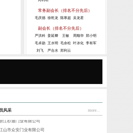
江山市荣美木门厂
常务副会长（排名不分先后）
江山乐巢门业有限公司
毛庆德
徐乾龙
陈寒超
吴龙君
浙江江山馨派家居有限公司
副会长（排名不分先后）
江山市轩家门业有限公司
严洪科
姜延卿
王敏
周顺华
郑小明
毛卓勋
王水明
毛余松
叶冰化
李有军
浙江全威家居有限公司
刘飞
严合水
郑利云
江山市赢顺门业有限公司
江山市怡家门业有限公司
江山市喜隆门门业有限公司
江山巿荣泰门业有限公司
浙江江山德威斯门业有限公司
江山市君瑞门业有限公司
浙江杉迪门业有限公司
员风采
more...
江山市众安门业有限公司
江山市幸福门业有限公司