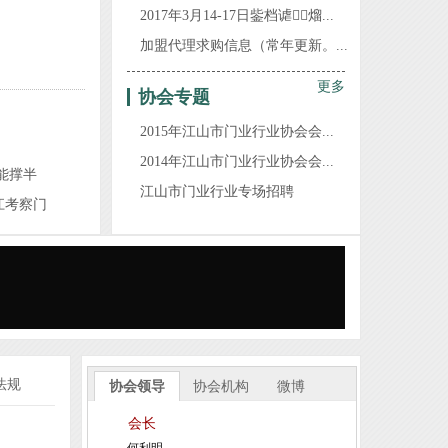
2017年3月14-17日鈭档谑熘...
江山沁园春家居有限公司
加盟代理求购信息（常年更新。...
江山市金派门业有限公司
更多
江山市嘉启富门业有限公司
协会专题
江山多美歌门业装饰有限公司
2015年江山市门业行业协会会...
江山百家旺门业有限责任公司
2014年江山市门业行业协会会...
能撑半
浙江安若家居有限公司
江山市门业行业专场招聘
江考察门
浙江雅迪乐木业有限公司
恭祝协会常务副会长单位浙江金凯门业有限责任公司创...
浙江金诚消防科技有限公司
杭州顺南兴木工机械有限公司江山营业部
江山市盼森门业有限公司
浙江典尚门业有限公司
法规
协会领导
协会机构
微博
江山千禧门业有限公司
江山金纳福门业有限公司
会长
浙江圣凯斯家居有限公司
何利明