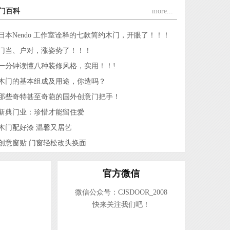
浙江顾家门业有限公司
门百科
more...
浙江金凯门业有限责任公司
浙江江山五福门业有限公司
日本Nendo 工作室诠释的七款简约木门，开眼了！！！
江山欧派门业股份有限公司
门当、户对，涨姿势了！！！
一分钟读懂八种装修风格，实用！！!
江山市全品世纪门业有限公司
木门的基本组成及用途，你造吗？
浙江强派门业有限公司
那些奇特甚至奇葩的国外创意门把手！
浙江旗邦门业有限公司
新典门业：珍惜才能留住爱
江山市佳梦圆装饰材料厂
木门配好漆 温馨又居艺
浙江杭派门业有限公司
创意窗贴 门窗轻松改头换面
江山市金欣木业有限公司
浙江铜锣汉门业有限公司
官方微信
江山市方圆和门业有限公司
微信公众号：CJSDOOR_2008
江山市帝昂装饰材料有限公司
快来关注我们吧！
江山市爱登堡门业有限公司