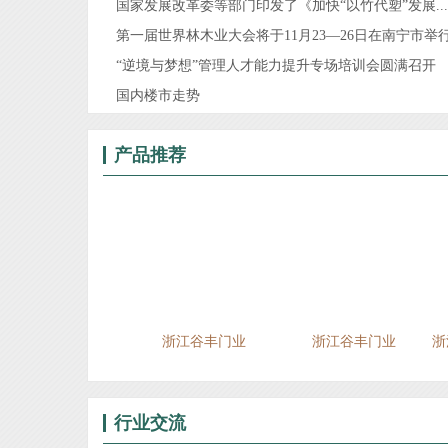
国家发展改革委等部门印发了《加快“以竹代塑”发展...
第一届世界林木业大会将于11月23—26日在南宁市举
“逆境与梦想”管理人才能力提升专场培训会圆满召开
国内楼市走势
产品推荐
浙江谷丰门业
浙江谷丰门业
浙江谷丰门业
浙
行业交流