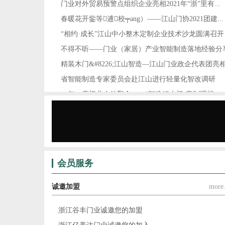
门业对外贸易预警点组织企业亮相2021年“浙”里有...
春暖花开鈭等逋校╤ang）——江山门协2021团建...
“相约·成长”江山中小整木定制企业技术沙龙圆满召开
不得不听——门业（家居）产业智能制造落地经验分
精装木门&#8226;江山智造—江山门业政企代表团亮相.
省智能制造专家委员会赴江山进行轻量化智改调研
一年一度门业人的聚会——“智造好木门·定制理想...
锦庭装饰×江山门协，为门业（家居）企业提供门、..
会员服务
诚邀加盟
more.
浙江谷丰门业诚邀您的加盟