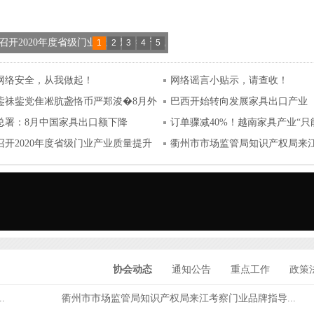
召开2020年度省级门业产业质量提升试
1
2
3
4
5
务项目成果发布会
网络安全，从我做起！
网络谣言小贴示，请查收！
鈭祙鈭党隹凇肮盏恪币严郑浚�8月外
巴西开始转向发展家具出口产业
总署：8月中国家具出口额下降
订单骤减40%！越南家具产业“只
%！
召开2020年度省级门业产业质量提升
年”！
衢州市市场监管局知识产权局来
业...
协会动态
通知公告
重点工作
政策
.
衢州市市场监管局知识产权局来江考察门业品牌指导...