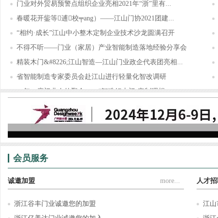
门业对外贸易预警点组织企业亮相2021年“浙”里有...
春暖花开鈭等逋校╤ang）——江山门协2021团建...
“相约·成长”江山中小整木定制企业技术沙龙圆满召开
不得不听——门业（家居）产业智能制造落地经验分享会
精装木门&#8226;江山智造—江山门业政企代表团亮相...
省智能制造专家委员会赴江山进行轻量化智改调研
一年一度门业人的聚会——“智造好木门·定制理想...
锦庭装饰×江山门协，为门业（家居）企业提供门、...
会员服务
诚邀加盟
more...
人才招
浙江谷丰门业诚邀您的加盟
江山