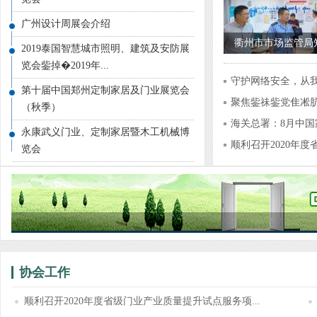
广州设计周展会介绍
衢州市市场监管局
2019泰国智慧城市照明、建筑及安防展
品牌指导服务站建
览会鈭掉�2019年...
守护网络安全，从
门业对外贸易预警点
第十届中国郑州定制家居及门业展览会
聚焦鈭祙鈭党隹凇
年“浙”里有“援”
（秋季）
贸...
海关总署：8月中
RCEP政策培训会
永康武义门业、定制家居暨木工机械博
7.9%！
顺利召开2020年
览会
“奋斗百年路 启航
试...
建党100周年主题
顺利召开
“大智造·新人居”2
论坛在江山成功举
协会工作
顺利召开2020年度省级门业产业质量提升试点服务项...