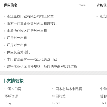
供应信息
more...
求购信
浙江金旗门业有限公司招工简章
众安
贺村一门业企业欲对外出租或转让
山海协作园区厂房对外出租
厂房对外出租
厂房对外出租
供应复合烤漆门
木门首选品牌——浙江亿美达门业
舒宇木业供应各种规格、品牌的中高密度纤维板
友情链接
中国木门网
中国木材与木制品网
中华
环球资源
中国制造
慧聪
Ebay
EC21
TRA