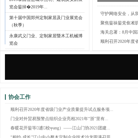
论坛在江山成功举
览会鈭掉�2019年...
守护网络安全，从
第十届中国郑州定制家居及门业展览会
聚焦鈭祙鈭党隹凇
（秋季）
贸...
海关总署：8月中
永康武义门业、定制家居暨木工机械博
7.9%！
顺利召开2020年
览会
试...
协会工作
顺利召开2020年度省级门业产业质量提升试点服务项...
门业对外贸易预警点组织企业亮相2021年“浙”里有...
春暖花开鈭等逋校╤ang）——江山门协2021团建...
“相约·成长”江山中小整木定制企业技术沙龙圆满召开