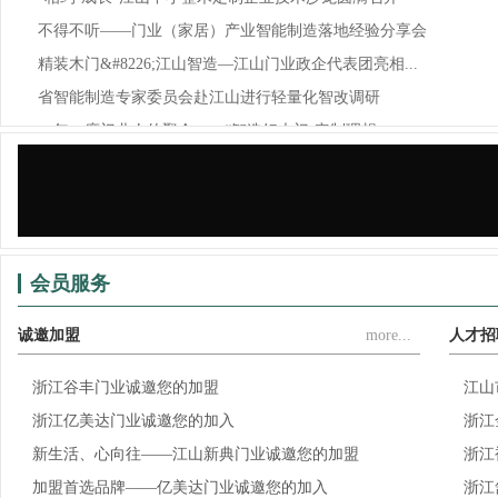
不得不听——门业（家居）产业智能制造落地经验分享会
精装木门&#8226;江山智造—江山门业政企代表团亮相...
省智能制造专家委员会赴江山进行轻量化智改调研
一年一度门业人的聚会——“智造好木门·定制理想...
锦庭装饰×江山门协，为门业（家居）企业提供门、...
会员服务
诚邀加盟
more...
人才招
浙江谷丰门业诚邀您的加盟
江山
浙江亿美达门业诚邀您的加入
浙江
新生活、心向往——江山新典门业诚邀您的加盟
浙江
加盟首选品牌——亿美达门业诚邀您的加入
浙江