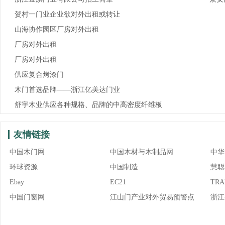
贺村一门业企业欲对外出租或转让
山海协作园区厂房对外出租
厂房对外出租
厂房对外出租
供应复合烤漆门
木门首选品牌——浙江亿美达门业
舒宇木业供应各种规格、品牌的中高密度纤维板
友情链接
中国木门网
中国木材与木制品网
中华
环球资源
中国制造
慧聪
Ebay
EC21
TRA
中国门窗网
江山门产业对外贸易预警点
浙江