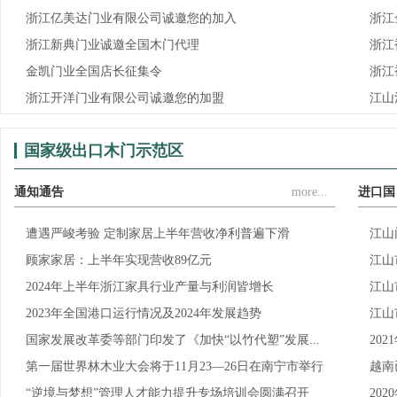
浙江亿美达门业有限公司诚邀您的加入
浙江
浙江新典门业诚邀全国木门代理
浙江
金凯门业全国店长征集令
浙江
浙江开洋门业有限公司诚邀您的加盟
江山
国家级出口木门示范区
通知通告
more...
进口国
遭遇严峻考验 定制家居上半年营收净利普遍下滑
江山
顾家家居：上半年实现营收89亿元
江山
2024年上半年浙江家具行业产量与利润皆增长
江山
2023年全国港口运行情况及2024年发展趋势
江山
国家发展改革委等部门印发了《加快“以竹代塑”发展...
20
第一届世界林木业大会将于11月23—26日在南宁市举行
越南
“逆境与梦想”管理人才能力提升专场培训会圆满召开
20