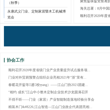
聚焦鈭祙鈭党隹凇
（秋季）
贸...
海关总署：8月中
永康武义门业、定制家居暨木工机械博
7.9%！
顺利召开2020年
览会
试...
协会工作
顺利召开2020年度省级门业产业质量提升试点服务项...
门业对外贸易预警点组织企业亮相2021年“浙”里有...
春暖花开鈭等逋校╤ang）——江山门协2021团建...
“相约·成长”江山中小整木定制企业技术沙龙圆满召开
不得不听——门业（家居）产业智能制造落地经验分享会
精装木门&#8226;江山智造—江山门业政企代表团亮相...