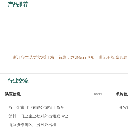
产品推荐
百系列
浙江谷丰花梨实木门-梅
新典，亦如钻石般永
世纪王牌 皇冠
兰竹菊
恒、闪耀动人，新典，
列
亦如爱情般浪漫、温...
行业交流
供应信息
more...
求购信
浙江金旗门业有限公司招工简章
众安
贺村一门业企业欲对外出租或转让
山海协作园区厂房对外出租