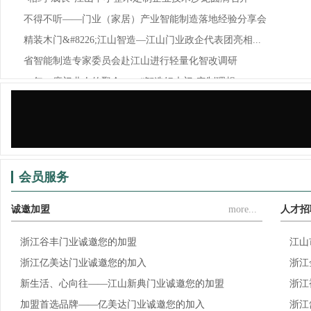
不得不听——门业（家居）产业智能制造落地经验分享会
精装木门&#8226;江山智造—江山门业政企代表团亮相...
省智能制造专家委员会赴江山进行轻量化智改调研
一年一度门业人的聚会——“智造好木门·定制理想...
锦庭装饰×江山门协，为门业（家居）企业提供门、...
会员服务
诚邀加盟
more...
人才招
浙江谷丰门业诚邀您的加盟
江山
浙江亿美达门业诚邀您的加入
浙江
新生活、心向往——江山新典门业诚邀您的加盟
浙江
加盟首选品牌——亿美达门业诚邀您的加入
浙江