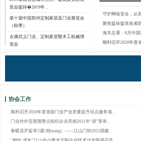
品牌指导服务站建
览会鈭掉�2019年...
守护网络安全，从
第十届中国郑州定制家居及门业展览会
聚焦鈭祙鈭党隹凇
（秋季）
贸...
海关总署：8月中
永康武义门业、定制家居暨木工机械博
7.9%！
顺利召开2020年
览会
试...
协会工作
顺利召开2020年度省级门业产业质量提升试点服务项...
门业对外贸易预警点组织企业亮相2021年“浙”里有...
春暖花开鈭等逋校╤ang）——江山门协2021团建...
“相约·成长”江山中小整木定制企业技术沙龙圆满召开