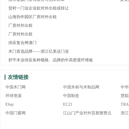
贺村一门业企业欲对外出租或转让
山海协作园区厂房对外出租
厂房对外出租
厂房对外出租
供应复合烤漆门
木门首选品牌——浙江亿美达门业
舒宇木业供应各种规格、品牌的中高密度纤维板
友情链接
中国木门网
中国木材与木制品网
中华
环球资源
中国制造
慧聪
Ebay
EC21
TRA
中国门窗网
江山门产业对外贸易预警点
浙江