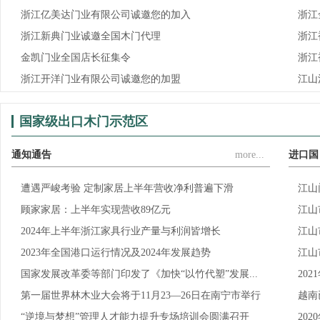
浙江亿美达门业有限公司诚邀您的加入
浙江
浙江新典门业诚邀全国木门代理
浙江
金凯门业全国店长征集令
浙江
浙江开洋门业有限公司诚邀您的加盟
江山
国家级出口木门示范区
通知通告
more...
进口国
遭遇严峻考验 定制家居上半年营收净利普遍下滑
江山
顾家家居：上半年实现营收89亿元
江山
2024年上半年浙江家具行业产量与利润皆增长
江山
2023年全国港口运行情况及2024年发展趋势
江山
国家发展改革委等部门印发了《加快“以竹代塑”发展...
20
第一届世界林木业大会将于11月23—26日在南宁市举行
越南
“逆境与梦想”管理人才能力提升专场培训会圆满召开
20