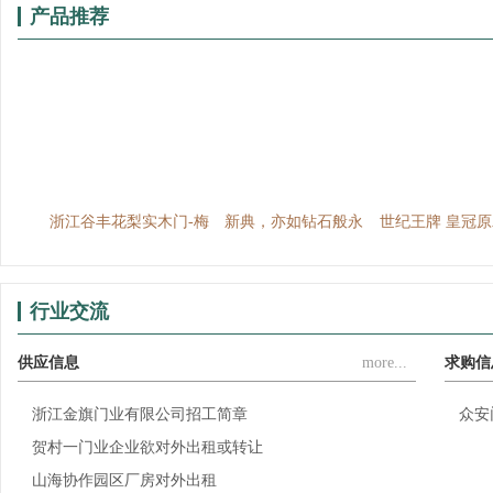
产品推荐
百系列
浙江谷丰花梨实木门-梅
新典，亦如钻石般永
世纪王牌 皇冠
兰竹菊
恒、闪耀动人，新典，
列
亦如爱情般浪漫、温...
行业交流
供应信息
more...
求购信
浙江金旗门业有限公司招工简章
众安
贺村一门业企业欲对外出租或转让
山海协作园区厂房对外出租