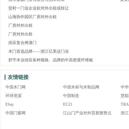
贺村一门业企业欲对外出租或转让
山海协作园区厂房对外出租
厂房对外出租
厂房对外出租
供应复合烤漆门
木门首选品牌——浙江亿美达门业
舒宇木业供应各种规格、品牌的中高密度纤维板
友情链接
中国木门网
中国木材与木制品网
中华
环球资源
中国制造
慧聪
Ebay
EC21
TRA
中国门窗网
江山门产业对外贸易预警点
浙江