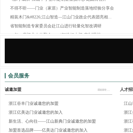
不得不听——门业（家居）产业智能制造落地经验分享会
精装木门&#8226;江山智造—江山门业政企代表团亮相...
省智能制造专家委员会赴江山进行轻量化智改调研
一年一度门业人的聚会——“智造好木门·定制理想...
锦庭装饰×江山门协，为门业（家居）企业提供门、...
会员服务
诚邀加盟
more...
人才招
浙江谷丰门业诚邀您的加盟
江山
浙江亿美达门业诚邀您的加入
浙江
新生活、心向往——江山新典门业诚邀您的加盟
浙江
加盟首选品牌——亿美达门业诚邀您的加入
浙江