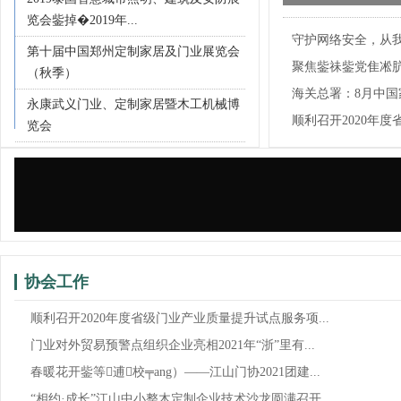
年“浙”里有“援”
览会鈭掉�2019年...
守护网络安全，从
RCEP政策培训会
第十届中国郑州定制家居及门业展览会
聚焦鈭祙鈭党隹凇
（秋季）
贸...
海关总署：8月中
永康武义门业、定制家居暨木工机械博
7.9%！
顺利召开2020年
览会
试...
协会工作
顺利召开2020年度省级门业产业质量提升试点服务项...
门业对外贸易预警点组织企业亮相2021年“浙”里有...
春暖花开鈭等逋校╤ang）——江山门协2021团建...
“相约·成长”江山中小整木定制企业技术沙龙圆满召开