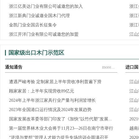
浙江亿美达门业有限公司诚邀您的加入
浙江
浙江新典门业诚邀全国木门代理
浙江
金凯门业全国店长征集令
浙江
浙江开洋门业有限公司诚邀您的加盟
江山
国家级出口木门示范区
通知通告
more...
进口国
遭遇严峻考验 定制家居上半年营收净利普遍下滑
江山
顾家家居：上半年实现营收89亿元
江山
2024年上半年浙江家具行业产量与利润皆增长
江山
2023年全国港口运行情况及2024年发展趋势
江山
国家发展改革委等部门印发了《加快“以竹代塑”发展...
20
第一届世界林木业大会将于11月23—26日在南宁市举行
越南
“逆境与梦想”管理人才能力提升专场培训会圆满召开
20