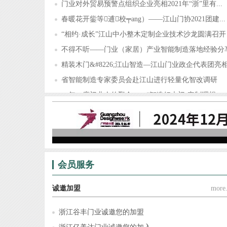
门业对外贸易预警点组织企业亮相2021年“浙”里有...
春暖花开鈭等逋校╤ang）——江山门协2021团建...
“相约·成长”江山中小整木定制企业技术沙龙圆满召开
不得不听——门业（家居）产业智能制造落地经验分
精装木门&#8226;江山智造—江山门业政企代表团亮相.
省智能制造专家委员会赴江山进行轻量化智改调研
一年一度门业人的聚会——“智造好木门·定制理想...
锦庭装饰×江山门协，为门业（家居）企业提供门、..
会员服务
诚邀加盟
more.
浙江谷丰门业诚邀您的加盟