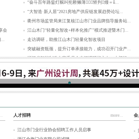
“奋斗百年路鈭灯艉叫抡鞒獭薄矫判熳＝ǖ...
“大智造·新人居”2021房地产供应链发展趋势论坛...
衢州市场监管局来江复核江山市门业品牌指导服务站...
享会
江山木门“轻量化智改+样本化推广”模式推进暨木门...
..
走访调研，助推江山木门轻量化智改项目
突破融资瓶颈，提升订单承接能力，成功召开门业产...
浙江省智能制造专家委员会来江调研指方向：木门轻...
.
豪德机械×江山门协，携手解决木门制造难题，让木...
..
人才招聘
more...
会
江山市门业行业协会招聘工作人员启事