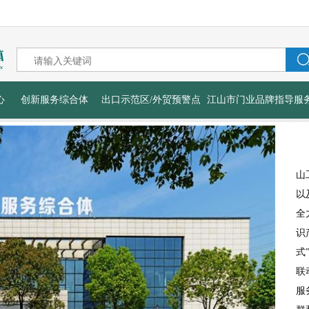
心
创新服务综合体
出口示范区/外贸预警点
江山市门业品牌指导服
山
以
全
识
式
联
服