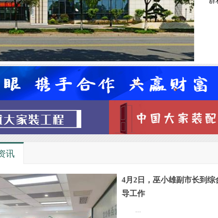
群
资讯
4月2日，巫小雄副市长到综
导工作
...