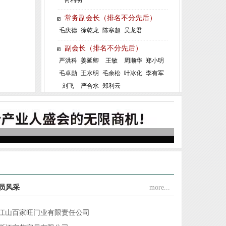
浙江杭派门业有限公司
常务副会长（排名不分先后）
江山市金欣木业有限公司
毛庆德
徐乾龙
陈寒超
吴龙君
浙江铜锣汉门业有限公司
副会长（排名不分先后）
江山市方圆和门业有限公司
严洪科
姜延卿
王敏
周顺华
郑小明
江山市帝昂装饰材料有限公司
毛卓勋
王水明
毛余松
叶冰化
李有军
江山市爱登堡门业有限公司
刘飞
严合水
郑利云
浙江赛银将军门业有限公司
浙江清源龙家居有限公司
江山沁园春家居有限公司
江山市金派门业有限公司
江山市嘉启富门业有限公司
江山多美歌门业装饰有限公司
员风采
more...
江山百家旺门业有限责任公司
浙江安若家居有限公司
浙江雅迪乐木业有限公司