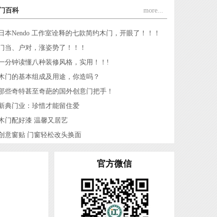
门百科
more...
江山铭望世家门业有限公司
江山市顾尔门业有限公司
日本Nendo 工作室诠释的七款简约木门，开眼了！！！
江山市坤裕门业有限公司
门当、户对，涨姿势了！！！
江山市佳梦圆装饰材料厂
一分钟读懂八种装修风格，实用！！!
浙江欧嘉门业有限公司
木门的基本组成及用途，你造吗？
浙江海博门业有限公司
那些奇特甚至奇葩的国外创意门把手！
浙江谷丰门业有限公司
新典门业：珍惜才能留住爱
江山市福连年门业有限公司
木门配好漆 温馨又居艺
江山市久久福门业有限公司
创意窗贴 门窗轻松改头换面
浙江齐嘉消防科技有限公司
江山六六福门业有限公司
官方微信
浙江江山润安门业有限公司
江山市奥斯曼门业有限公司
浙江永恒门业有限公司
浙江名雅居木业有限公司