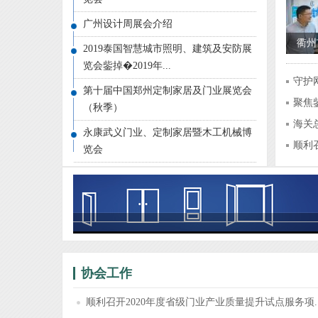
广州设计周展会介绍
衢州
2019泰国智慧城市照明、建筑及安防展
品牌
览会鈭掉�2019年...
守护
门业
第十届中国郑州定制家居及门业展览会
聚焦
年“
（秋季）
贸...
海关
RC
永康武义门业、定制家居暨木工机械博
7.9
顺利
览会
“奋
试...
建党
顺利
“大
论坛
协会工作
顺利召开2020年度省级门业产业质量提升试点服务项..