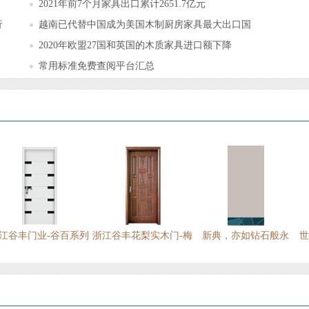
2021年前7个月家具出口累计2651.7亿元
行
越南已代替中国成为美国木制厨房家具最大出口国
2020年欧盟27国和英国的木质家具进口额下降
常用标准免费查阅平台汇总
江谷丰门业-谷百系列
浙江谷丰花梨实木门-梅
新典，亦如钻石般永
世
兰竹菊
恒、闪耀动人，新典，
亦如爱情般浪漫、温...