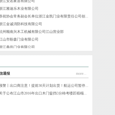
恭祝协会常务副会长单位浙江金凯门业有限责任公司创...
浙江金诚消防科技有限公司
杭州顺南兴木工机械有限公司江山营业部
江山市盼森门业有限公司
浙江典尚门业有限公司
江山千禧门业有限公司
江山金纳福门业有限公司
浙江圣凯斯家居有限公司
江山市荣美木门厂
信通报
more...
江山乐巢门业有限公司
浙江江山馨派家居有限公司
预警丨出口商注意！提前30天计划出货！航运公司暂停...
江山市轩家门业有限公司
关于公布江山市2016年出口木门鈭挡分柿考喽匠椴榻...
浙江全威家居有限公司
江山市赢顺门业有限公司
江山市怡家门业有限公司