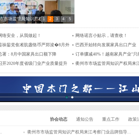
市市场监管局知识产权局来江考察门业
1
2
3
4
5
指导服务站建设工作
网络安全，从我做起！
网络谣言小贴示，请查收！
对外贸易预警点组织企业亮相2021
鈭祙鈭党隹凇肮盏恪币严郑浚�8月外
巴西开始转向发展家具出口产业
浙”里有“援”法律服务月活动暨外贸企业
总署：8月中国家具出口额下降
订单骤减40%！越南家具产业“只
EP政策培训会
%！
召开2020年度省级门业产业质量提升
年”！
衢州市市场监管局知识产权局来
斗百年路 启航新征程”——江山门协庆祝
业...
100周年主题活动暨二届八次会长会议
召开
智造·新人居”2021房地产供应链发展趋势
在江山成功举办
协会动态
通知公告
重点工作
政策
.
衢州市市场监管局知识产权局来江考察门业品牌指导...