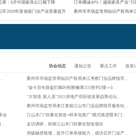
总署：8月中国家具出口额下降
订单骤减40%！越南家具产业“只
%！
召开2020年度省级门业产业质量提升
年”！
衢州市市场监管局知识产权局来
业...
协会动态
通知公告
重点工作
政策
.
衢州市市场监管局知识产权局来江考察门业品牌指导...
“奋斗百年路鈭灯艉叫抡鞒獭薄矫判熳＝ǖ...
“大智造·新人居”2021房地产供应链发展趋势论坛...
衢州市场监管局来江复核江山市门业品牌指导服务站...
享会
江山木门“轻量化智改+样本化推广”模式推进暨木门...
..
走访调研，助推江山木门轻量化智改项目
突破融资瓶颈，提升订单承接能力，成功召开门业产...