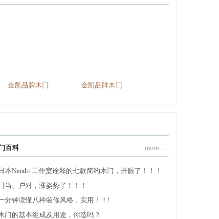
浙江谷丰门业有限公司
江山市福连年门业有限公司
江山市久久福门业有限公司
浙江齐嘉消防科技有限公司
江山六六福门业有限公司
浙江江山润安门业有限公司
金凯品牌木门
金凯品牌木门
江山五福门业
江山市奥斯曼门业有限公司
浙江永恒门业有限公司
浙江名雅居木业有限公司
浙江金旗门业有限公司
门百科
more...
浙江裕丰木业有限公司
浙江舒福家门业有限公司
日本Nendo 工作室诠释的七款简约木门，开眼了！！！
浙江王牌门业有限公司
门当、户对，涨姿势了！！！
浙江亿美达门业有限公司
一分钟读懂八种装修风格，实用！！!
浙江开洋门业有限公司
木门的基本组成及用途，你造吗？