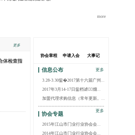
more
更多
江山市全品世纪门业有限公司
协会章程
申请入会
大事记
浙江强派门业有限公司
合体检查指
浙江旗邦门业有限公司
信息公布
更多
江山市佳梦圆装饰材料厂
3.28-3.30鈭�2017第十六届广州...
浙江杭派门业有限公司
2017年3月14-17日鈭档谑熘...
江山市金欣木业有限公司
加盟代理求购信息（常年更新。...
浙江铜锣汉门业有限公司
江山市方圆和门业有限公司
更多
协会专题
江山市帝昂装饰材料有限公司
2015年江山市门业行业协会会...
江山市爱登堡门业有限公司
2014年江山市门业行业协会会...