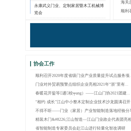
贸...
海关
永康武义门业、定制家居暨木工机械博
7.9
顺利
览会
试...
协会工作
顺利召开2020年度省级门业产业质量提升试点服务项..
门业对外贸易预警点组织企业亮相2021年“浙”里有...
春暖花开鈭等逋校╤ang）——江山门协2021团建...
“相约·成长”江山中小整木定制企业技术沙龙圆满召开
不得不听——门业（家居）产业智能制造落地经验分
精装木门&#8226;江山智造—江山门业政企代表团亮相.
省智能制造专家委员会赴江山进行轻量化智改调研