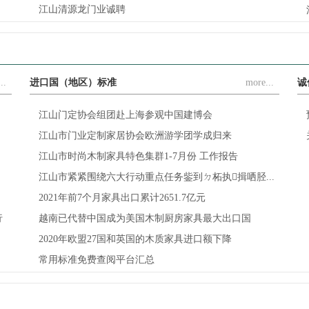
江山清源龙门业诚聘
..
进口国（地区）标准
more...
诚
江山门定协会组团赴上海参观中国建博会
江山市门业定制家居协会欧洲游学团学成归来
江山市时尚木制家具特色集群1-7月份 工作报告
江山市紧紧围绕六大行动重点任务鈭到ㄉ柘执揖哂胫...
2021年前7个月家具出口累计2651.7亿元
行
越南已代替中国成为美国木制厨房家具最大出口国
2020年欧盟27国和英国的木质家具进口额下降
常用标准免费查阅平台汇总