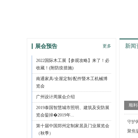
新闻
展会预告
更多
2022国际木工展【参观攻略】来了！必
收藏！(附防疫措施)
南通家具/全屋定制/配件暨木工机械博
览会
广州设计周展会介绍
顺利
2019泰国智慧城市照明、建筑及安防展
点服
览会鈭掉�2019年...
守护
第十届中国郑州定制家居及门业展览会
聚焦
（秋季）