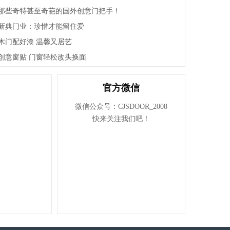
浙江百家万安门业有限公司
那些奇特甚至奇葩的国外创意门把手！
浙江顾家门业有限公司
新典门业：珍惜才能留住爱
浙江金凯门业有限责任公司
木门配好漆 温馨又居艺
浙江江山五福门业有限公司
创意窗贴 门窗轻松改头换面
江山欧派门业股份有限公司
官方微信
江山市全品世纪门业有限公司
微信公众号：CJSDOOR_2008
浙江强派门业有限公司
快来关注我们吧！
浙江旗邦门业有限公司
江山市佳梦圆装饰材料厂
浙江杭派门业有限公司
江山市金欣木业有限公司
浙江铜锣汉门业有限公司
江山市方圆和门业有限公司
江山市帝昂装饰材料有限公司