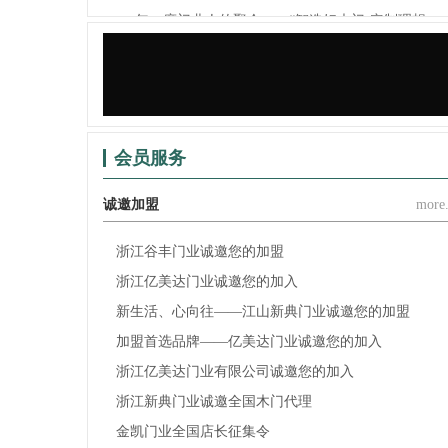
一年一度门业人的聚会——“智造好木门·定制理想...
锦庭装饰×江山门协，为门业（家居）企业提供门、..
会员服务
诚邀加盟
more.
浙江谷丰门业诚邀您的加盟
浙江亿美达门业诚邀您的加入
新生活、心向往——江山新典门业诚邀您的加盟
加盟首选品牌——亿美达门业诚邀您的加入
浙江亿美达门业有限公司诚邀您的加入
浙江新典门业诚邀全国木门代理
金凯门业全国店长征集令