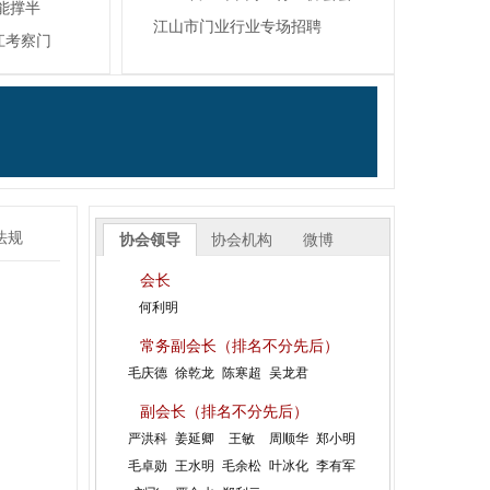
能撑半
浙江赛银将军门业有限公司
江山市门业行业专场招聘
江考察门
浙江清源龙家居有限公司
江山沁园春家居有限公司
江山市金派门业有限公司
江山市嘉启富门业有限公司
江山多美歌门业装饰有限公司
江山百家旺门业有限责任公司
法规
浙江安若家居有限公司
协会领导
协会机构
微博
浙江雅迪乐木业有限公司
会长
恭祝协会常务副会长单位浙江金凯门业有限责任公司创...
何利明
浙江金诚消防科技有限公司
常务副会长（排名不分先后）
杭州顺南兴木工机械有限公司江山营业部
毛庆德
徐乾龙
陈寒超
吴龙君
江山市盼森门业有限公司
副会长（排名不分先后）
浙江典尚门业有限公司
严洪科
姜延卿
王敏
周顺华
郑小明
毛卓勋
王水明
毛余松
叶冰化
李有军
江山千禧门业有限公司