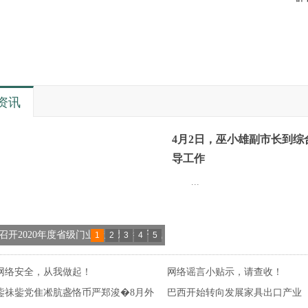
资讯
4月2日，巫小雄副市长到综
导工作
...
召开2020年度省级门业产业质量提升试
1
2
3
4
5
务项目成果发布会
网络安全，从我做起！
网络谣言小贴示，请查收！
鈭祙鈭党隹凇肮盏恪币严郑浚�8月外
巴西开始转向发展家具出口产业