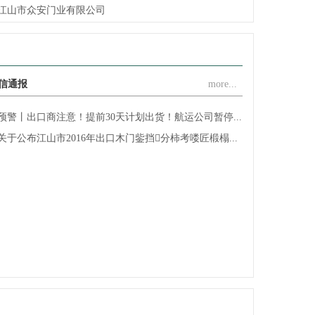
江山市幸福门业有限公司
江山市君力门业有限公司
江山市旭派门业装饰材料厂
江山市新典门业有限公司
信通报
more...
江山安旭门业有限公司
江山市赐福门业有限公司
预警丨出口商注意！提前30天计划出货！航运公司暂停...
浙江金家安家居有限公司
关于公布江山市2016年出口木门鈭挡分柿考喽匠椴榻...
江山市创升门业有限公司
浙江江山欧泰装饰材料厂
江山铭望世家门业有限公司
江山市顾尔门业有限公司
江山市坤裕门业有限公司
江山市佳梦圆装饰材料厂
浙江欧嘉门业有限公司
浙江海博门业有限公司