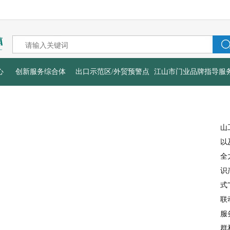
心
创新服务综合体
出口示范区/外贸预警点
江山市门业品牌指导服
山
以
全
识
式
联
服
群