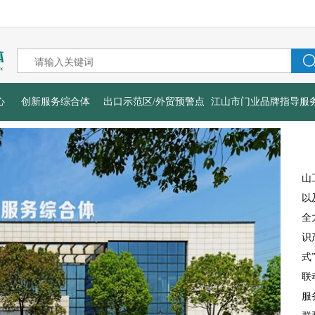
心
创新服务综合体
出口示范区/外贸预警点
江山市门业品牌指导服
山
以
全
识
式
联
服