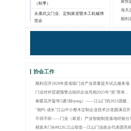
聚焦
（秋季）
贸...
海关
永康武义门业、定制家居暨木工机械博
7.9
顺利
览会
试...
协会工作
顺利召开2020年度省级门业产业质量提升试点服务项..
门业对外贸易预警点组织企业亮相2021年“浙”里有...
春暖花开鈭等逋校╤ang）——江山门协2021团建...
“相约·成长”江山中小整木定制企业技术沙龙圆满召开
不得不听——门业（家居）产业智能制造落地经验分
精装木门&#8226;江山智造—江山门业政企代表团亮相.