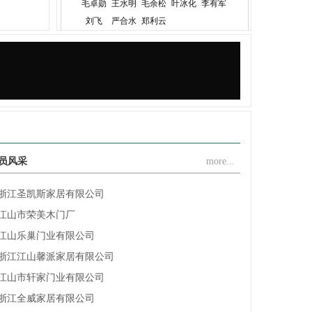
毛卓勋
王水明
毛余松
叶冰化
李有军
浙江安若家居有限公司
刘飞
严合水
郑利云
浙江雅迪乐木业有限公司
恭祝协会常务副会长单位浙江金凯门业有限责任公司创...
浙江金诚消防科技有限公司
杭州顺南兴木工机械有限公司江山营业部
江山市盼森门业有限公司
浙江典尚门业有限公司
江山千禧门业有限公司
员风采
more...
江山金纳福门业有限公司
浙江圣凯斯家居有限公司
江山市荣美木门厂
江山乐巢门业有限公司
浙江江山馨派家居有限公司
江山市轩家门业有限公司
浙江全威家居有限公司