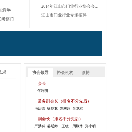
浙江旗邦门业有限公司
2014年江山市门业行业协会会...
能撑半
江山市佳梦圆装饰材料厂
江山市门业行业专场招聘
江考察门
浙江杭派门业有限公司
江山市金欣木业有限公司
浙江铜锣汉门业有限公司
江山市方圆和门业有限公司
江山市帝昂装饰材料有限公司
江山市爱登堡门业有限公司
法规
浙江赛银将军门业有限公司
协会领导
协会机构
微博
浙江清源龙家居有限公司
会长
江山沁园春家居有限公司
何利明
江山市金派门业有限公司
常务副会长（排名不分先后）
江山市嘉启富门业有限公司
毛庆德
徐乾龙
陈寒超
吴龙君
江山多美歌门业装饰有限公司
副会长（排名不分先后）
江山百家旺门业有限责任公司
严洪科
姜延卿
王敏
周顺华
郑小明