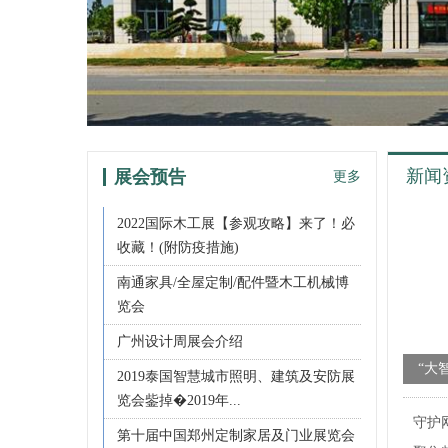
新闻
展会预告
更多
2022国际木工展【参观攻略】来了！必
收藏！(附防疫措施)
南通家具/全屋定制/配件暨木工机械博
览会
广州设计周展会介绍
顺利
2019泰国智慧城市照明、建筑及安防展
点服
览会鈭掉�2019年...
守护
第十届中国郑州定制家居及门业展览会