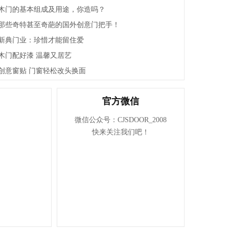
浙江永恒门业有限公司
木门的基本组成及用途，你造吗？
浙江名雅居木业有限公司
那些奇特甚至奇葩的国外创意门把手！
浙江金旗门业有限公司
新典门业：珍惜才能留住爱
浙江裕丰木业有限公司
木门配好漆 温馨又居艺
浙江舒福家门业有限公司
创意窗贴 门窗轻松改头换面
浙江王牌门业有限公司
浙江亿美达门业有限公司
官方微信
浙江开洋门业有限公司
微信公众号：CJSDOOR_2008
浙江百家万安门业有限公司
快来关注我们吧！
浙江顾家门业有限公司
浙江金凯门业有限责任公司
浙江江山五福门业有限公司
江山欧派门业股份有限公司
江山市全品世纪门业有限公司