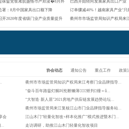
鈭祙鈭党隹凇肮盏恪币严郑浚�8月外
巴西开始转向发展家具出口产业
总署：8月中国家具出口额下降
订单骤减40%！越南家具产业“只
%！
召开2020年度省级门业产业质量提升
年”！
衢州市市场监管局知识产权局来
业...
协会动态
通知公告
重点工作
政策
.
衢州市市场监管局知识产权局来江考察门业品牌指导...
“奋斗百年路鈭灯艉叫抡鞒獭薄矫判熳＝ǖ...
“大智造·新人居”2021房地产供应链发展趋势论坛...
衢州市场监管局来江复核江山市门业品牌指导服务站...
享会
江山木门“轻量化智改+样本化推广”模式推进暨木门...
..
走访调研，助推江山木门轻量化智改项目