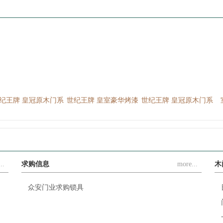
纪王牌 皇冠原木门系
世纪王牌 皇室豪华烤漆
世纪王牌 皇冠原木门系
列
门
列
..
求购信息
more...
木
众安门业求购锁具