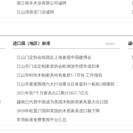
浙江裕丰木业有限公司诚聘
江山清源龙门业诚聘
..
进口国（地区）标准
more...
诚
江山门定协会组团赴上海参观中国建博会
江山市门业定制家居协会欧洲游学团学成归来
江山市时尚木制家具特色集群1-7月份 工作报告
江山市紧紧围绕六大行动重点任务鈭到ㄉ柘执揖哂胫...
2021年前7个月家具出口累计2651.7亿元
行
越南已代替中国成为美国木制厨房家具最大出口国
2020年欧盟27国和英国的木质家具进口额下降
常用标准免费查阅平台汇总