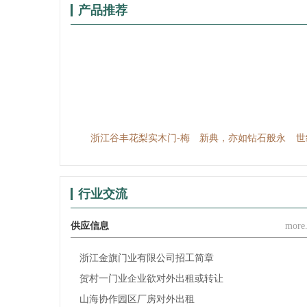
产品推荐
江谷丰门业-谷百系列
浙江谷丰花梨实木门-梅
新典，亦如钻石般永
世
兰竹菊
恒、闪耀动人，新典，
亦如爱情般浪漫、温...
行业交流
供应信息
more.
浙江金旗门业有限公司招工简章
贺村一门业企业欲对外出租或转让
山海协作园区厂房对外出租