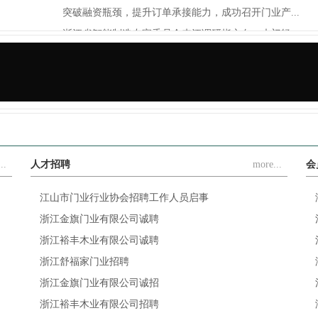
突破融资瓶颈，提升订单承接能力，成功召开门业产...
浙江省智能制造专家委员会来江调研指方向：木门轻...
.
豪德机械×江山门协，携手解决木门制造难题，让木...
..
人才招聘
more...
会
江山市门业行业协会招聘工作人员启事
浙江金旗门业有限公司诚聘
浙江裕丰木业有限公司诚聘
浙江舒福家门业招聘
浙江金旗门业有限公司诚招
浙江裕丰木业有限公司招聘