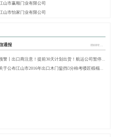
江山市赢顺门业有限公司
江山市怡家门业有限公司
江山市喜隆门门业有限公司
江山巿荣泰门业有限公司
浙江江山德威斯门业有限公司
信通报
more...
江山市君瑞门业有限公司
浙江杉迪门业有限公司
预警丨出口商注意！提前30天计划出货！航运公司暂停...
江山市众安门业有限公司
关于公布江山市2016年出口木门鈭挡分柿考喽匠椴榻...
江山市幸福门业有限公司
江山市君力门业有限公司
江山市旭派门业装饰材料厂
江山市新典门业有限公司
江山安旭门业有限公司
江山市赐福门业有限公司
浙江金家安家居有限公司