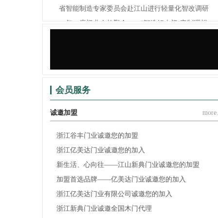
省智能制造专家委员会赴江山进行轻量化智改调研
一年一度门业人的聚会——“智造好木门·定制理想...
锦庭装饰×江山门协，为门业（家居）企业提供门、..
会员服务
诚邀加盟
more.
浙江谷丰门业诚邀您的加盟
浙江亿美达门业诚邀您的加入
新生活、心向往——江山新典门业诚邀您的加盟
加盟首选品牌——亿美达门业诚邀您的加入
浙江亿美达门业有限公司诚邀您的加入
浙江新典门业诚邀全国木门代理