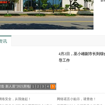
群
资讯
4月2日，巫小雄副市长到综
导工作
...
召开2020年度省级门业产业质量提升试
1
2
3
4
5
务项目成果发布会
网络安全，从我做起！
网络谣言小贴示，请查收！