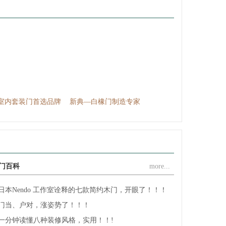
江山市创升门业有限公司
浙江江山欧泰装饰材料厂
江山铭望世家门业有限公司
江山市顾尔门业有限公司
江山市坤裕门业有限公司
江山市佳梦圆装饰材料厂
浙江欧嘉门业有限公司
室内套装门首选品牌
新典—白橡门制造专家
欧派原木新品上线
浙江海博门业有限公司
——浙江亿美达门业
浙江谷丰门业有限公司
江山市福连年门业有限公司
江山市久久福门业有限公司
门百科
more...
浙江齐嘉消防科技有限公司
江山六六福门业有限公司
日本Nendo 工作室诠释的七款简约木门，开眼了！！！
浙江江山润安门业有限公司
门当、户对，涨姿势了！！！
江山市奥斯曼门业有限公司
一分钟读懂八种装修风格，实用！！!