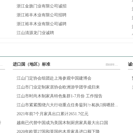
浙江金旗门业有限公司诚招
浙江裕丰木业有限公司招聘
浙江裕丰木业有限公司诚聘
江山清源龙门业诚聘
..
进口国（地区）标准
more...
诚
江山门定协会组团赴上海参观中国建博会
江山市门业定制家居协会欧洲游学团学成归来
江山市时尚木制家具特色集群1-7月份 工作报告
江山市紧紧围绕六大行动重点任务鈭到ㄉ柘执揖哂胫...
2021年前7个月家具出口累计2651.7亿元
行
越南已代替中国成为美国木制厨房家具最大出口国
2020年欧盟27国和英国的木质家具进口额下降