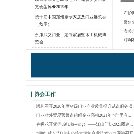
年“
览会鈭掉�2019年...
守护
RC
第十届中国郑州定制家居及门业展览会
聚焦
（秋季）
贸...
海关
永康武义门业、定制家居暨木工机械博
7.9
顺利
览会
试...
协会工作
顺利召开2020年度省级门业产业质量提升试点服务项..
门业对外贸易预警点组织企业亮相2021年“浙”里有...
春暖花开鈭等逋校╤ang）——江山门协2021团建...
“相约·成长”江山中小整木定制企业技术沙龙圆满召开