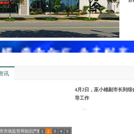
群
资讯
4月2日，巫小雄副市长到综
导工作
...
对外贸易预警点组织企业亮相2021
1
2
3
4
5