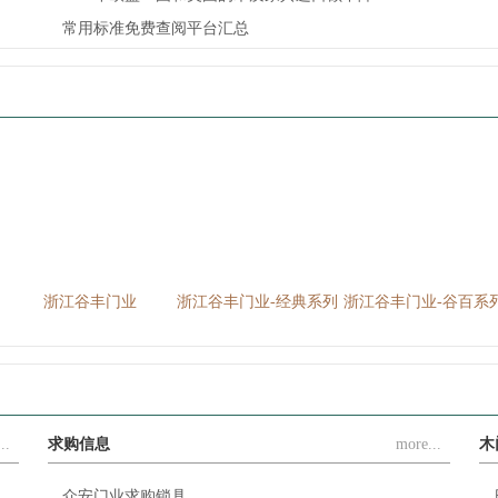
常用标准免费查阅平台汇总
江谷丰门业-经典系列
浙江谷丰门业-谷百系列
浙江谷丰花梨实木门-梅
兰竹菊
..
求购信息
more...
木
众安门业求购锁具