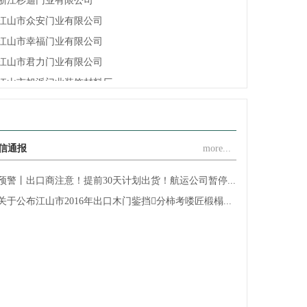
江山市幸福门业有限公司
江山市君力门业有限公司
江山市旭派门业装饰材料厂
江山市新典门业有限公司
江山安旭门业有限公司
江山市赐福门业有限公司
浙江金家安家居有限公司
信通报
more...
江山市创升门业有限公司
预警丨出口商注意！提前30天计划出货！航运公司暂停...
浙江江山欧泰装饰材料厂
关于公布江山市2016年出口木门鈭挡分柿考喽匠椴榻...
江山铭望世家门业有限公司
江山市顾尔门业有限公司
江山市坤裕门业有限公司
江山市佳梦圆装饰材料厂
浙江欧嘉门业有限公司