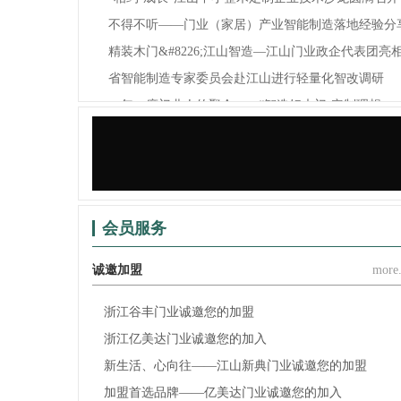
不得不听——门业（家居）产业智能制造落地经验分
精装木门&#8226;江山智造—江山门业政企代表团亮相.
省智能制造专家委员会赴江山进行轻量化智改调研
一年一度门业人的聚会——“智造好木门·定制理想...
锦庭装饰×江山门协，为门业（家居）企业提供门、..
会员服务
诚邀加盟
more.
浙江谷丰门业诚邀您的加盟
浙江亿美达门业诚邀您的加入
新生活、心向往——江山新典门业诚邀您的加盟
加盟首选品牌——亿美达门业诚邀您的加入