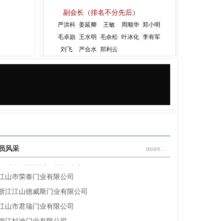
副会长（排名不分先后）
江山金纳福门业有限公司
严洪科
姜延卿
王敏
周顺华
郑小明
浙江圣凯斯家居有限公司
毛卓勋
王水明
毛余松
叶冰化
李有军
江山市荣美木门厂
刘飞
严合水
郑利云
江山乐巢门业有限公司
浙江江山馨派家居有限公司
江山市轩家门业有限公司
浙江全威家居有限公司
江山市赢顺门业有限公司
江山市怡家门业有限公司
江山市喜隆门门业有限公司
员风采
more...
江山巿荣泰门业有限公司
浙江江山德威斯门业有限公司
江山市君瑞门业有限公司
浙江杉迪门业有限公司
江山市众安门业有限公司