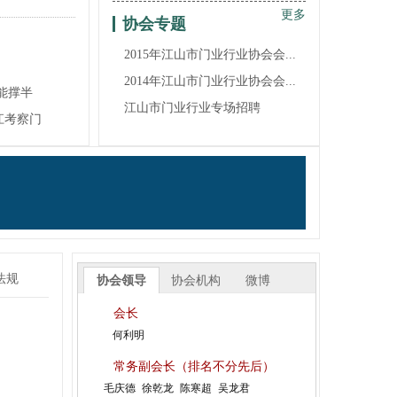
更多
协会专题
浙江赛银将军门业有限公司
浙江清源龙家居有限公司
2015年江山市门业行业协会会...
江山沁园春家居有限公司
2014年江山市门业行业协会会...
能撑半
江山市金派门业有限公司
江山市门业行业专场招聘
江考察门
江山市嘉启富门业有限公司
江山多美歌门业装饰有限公司
江山百家旺门业有限责任公司
浙江安若家居有限公司
浙江雅迪乐木业有限公司
恭祝协会常务副会长单位浙江金凯门业有限责任公司创...
法规
协会领导
协会机构
微博
浙江金诚消防科技有限公司
会长
杭州顺南兴木工机械有限公司江山营业部
何利明
江山市盼森门业有限公司
常务副会长（排名不分先后）
浙江典尚门业有限公司
毛庆德
徐乾龙
陈寒超
吴龙君
江山千禧门业有限公司