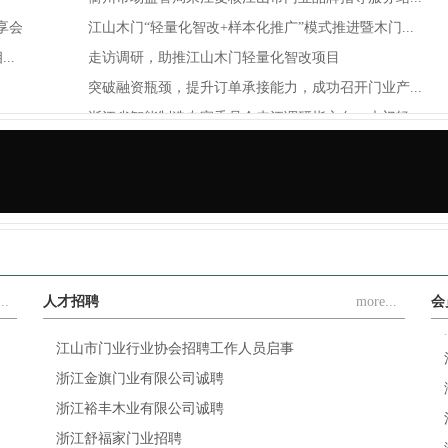
享会
江山木门“轻量化智改+样本化推广”模式推进暨木门...
..
走访调研，助推江山木门轻量化智改项目
突破融资瓶颈，提升订单承接能力，成功召开门业产...
浙江省智能制造专家委员会来江调研指方向：木门轻...
.
豪德机械×江山门协，携手解决木门制造难题，让木...
..
人才招聘
more...
会
江山市门业行业协会招聘工作人员启事
浙江金旗门业有限公司诚聘
浙江裕丰木业有限公司诚聘
浙江舒福家门业招聘