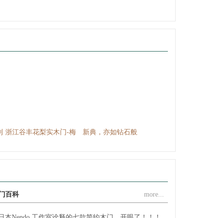
浙江海博门业有限公司
浙江谷丰门业有限公司
江山市福连年门业有限公司
江山市久久福门业有限公司
浙江齐嘉消防科技有限公司
江山六六福门业有限公司
浙江江山润安门业有限公司
江山市奥斯曼门业有限公司
浙江永恒门业有限公司
新典，亦如钻石般永
浙江名雅居木业有限公司
世纪王牌 皇冠原木门系
世纪王牌 皇室豪华烤漆
恒、闪耀动人，新典，
浙江金旗门业有限公司
列
门
亦如爱情般浪漫、温...
浙江裕丰木业有限公司
浙江舒福家门业有限公司
浙江王牌门业有限公司
门百科
more...
浙江亿美达门业有限公司
日本Nendo 工作室诠释的七款简约木门，开眼了！！！