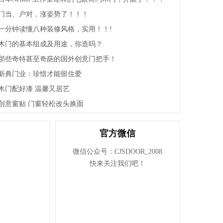
浙江开洋门业有限公司
门当、户对，涨姿势了！！！
浙江百家万安门业有限公司
一分钟读懂八种装修风格，实用！！!
浙江顾家门业有限公司
木门的基本组成及用途，你造吗？
浙江金凯门业有限责任公司
那些奇特甚至奇葩的国外创意门把手！
浙江江山五福门业有限公司
新典门业：珍惜才能留住爱
江山欧派门业股份有限公司
木门配好漆 温馨又居艺
创意窗贴 门窗轻松改头换面
江山市全品世纪门业有限公司
浙江强派门业有限公司
官方微信
浙江旗邦门业有限公司
江山市佳梦圆装饰材料厂
微信公众号：CJSDOOR_2008
快来关注我们吧！
浙江杭派门业有限公司
江山市金欣木业有限公司
浙江铜锣汉门业有限公司
江山市方圆和门业有限公司