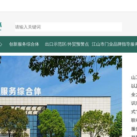
心
创新服务综合体
出口示范区/外贸预警点
江山市门业品牌指导服
山
以
全
识
式
联
服