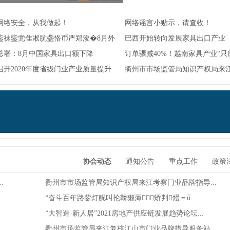
浙”里有“援”法律服务月活动暨外贸企业
网络安全，从我做起！
网络谣言小贴示，请查收！
EP政策培训会
鈭祙鈭党隹凇肮盏恪币严郑浚�8月外
巴西开始转向发展家具出口产业
总署：8月中国家具出口额下降
订单骤减40%！越南家具产业“只
%！
召开2020年度省级门业产业质量提升
年”！
衢州市市场监管局知识产权局来
业...
协会动态
通知公告
重点工作
政策
.
衢州市市场监管局知识产权局来江考察门业品牌指导...
“奋斗百年路鈭灯艉叫抡鞒獭薄矫判熳＝ǖ...
“大智造·新人居”2021房地产供应链发展趋势论坛...
衢州市场监管局来江复核江山市门业品牌指导服务站...