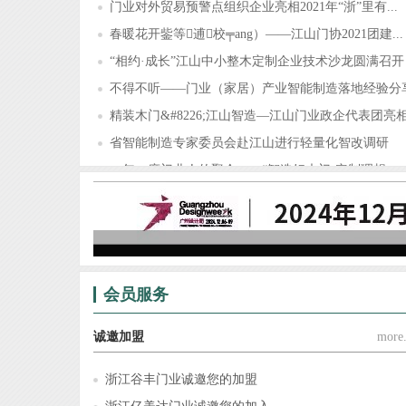
门业对外贸易预警点组织企业亮相2021年“浙”里有...
春暖花开鈭等逋校╤ang）——江山门协2021团建...
“相约·成长”江山中小整木定制企业技术沙龙圆满召开
不得不听——门业（家居）产业智能制造落地经验分
精装木门&#8226;江山智造—江山门业政企代表团亮相.
省智能制造专家委员会赴江山进行轻量化智改调研
一年一度门业人的聚会——“智造好木门·定制理想...
锦庭装饰×江山门协，为门业（家居）企业提供门、..
会员服务
诚邀加盟
more.
浙江谷丰门业诚邀您的加盟