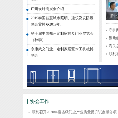
广州设计周展会介绍
衢州
2019泰国智慧城市照明、建筑及安防展
品牌
览会鈭掉�2019年...
守护
门业
第十届中国郑州定制家居及门业展览会
聚焦
年“
（秋季）
贸...
海关
RC
永康武义门业、定制家居暨木工机械博
7.9
顺利
览会
“奋
试...
建党
顺利
“大
论坛
协会工作
顺利召开2020年度省级门业产业质量提升试点服务项..