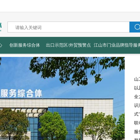
心
创新服务综合体
出口示范区/外贸预警点
江山市门业品牌指导服
山
以
全
识
式
联
服