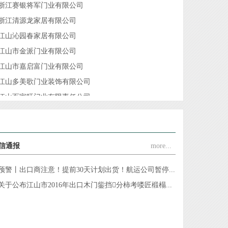
浙江清源龙家居有限公司
江山沁园春家居有限公司
江山市金派门业有限公司
江山市嘉启富门业有限公司
江山多美歌门业装饰有限公司
江山百家旺门业有限责任公司
浙江安若家居有限公司
浙江雅迪乐木业有限公司
恭祝协会常务副会长单位浙江金凯门业有限责任公司创...
浙江金诚消防科技有限公司
信通报
more...
杭州顺南兴木工机械有限公司江山营业部
预警丨出口商注意！提前30天计划出货！航运公司暂停...
江山市盼森门业有限公司
关于公布江山市2016年出口木门鈭挡分柿考喽匠椴榻...
浙江典尚门业有限公司
江山千禧门业有限公司
江山金纳福门业有限公司