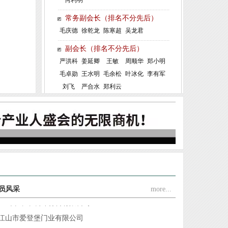
常务副会长（排名不分先后）
毛庆德
徐乾龙
陈寒超
吴龙君
副会长（排名不分先后）
严洪科
姜延卿
王敏
周顺华
郑小明
江山市全品世纪门业有限公司
毛卓勋
王水明
毛余松
叶冰化
李有军
浙江强派门业有限公司
刘飞
严合水
郑利云
浙江旗邦门业有限公司
江山市佳梦圆装饰材料厂
浙江杭派门业有限公司
江山市金欣木业有限公司
浙江铜锣汉门业有限公司
江山市方圆和门业有限公司
员风采
more...
江山市帝昂装饰材料有限公司
江山市爱登堡门业有限公司
浙江赛银将军门业有限公司