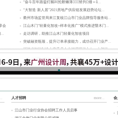
“奋斗百年路鈭灯艉叫抡鞒獭薄矫判熳＝ǖ...
“大智造·新人居”2021房地产供应链发展趋势论坛...
衢州市场监管局来江复核江山市门业品牌指导服务站...
享会
江山木门“轻量化智改+样本化推广”模式推进暨木门...
..
走访调研，助推江山木门轻量化智改项目
突破融资瓶颈，提升订单承接能力，成功召开门业产...
浙江省智能制造专家委员会来江调研指方向：木门轻...
.
豪德机械×江山门协，携手解决木门制造难题，让木...
..
人才招聘
more...
会
江山市门业行业协会招聘工作人员启事