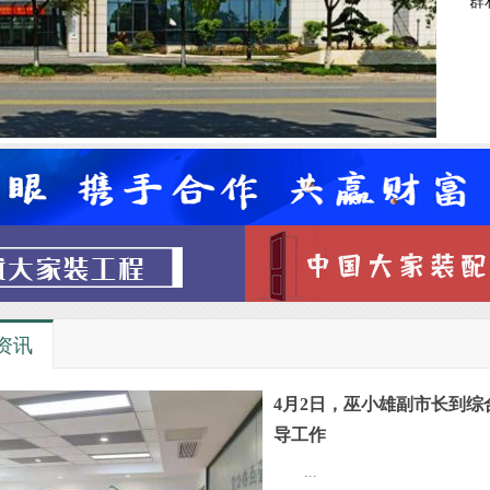
群
资讯
4月2日，巫小雄副市长到综
导工作
...