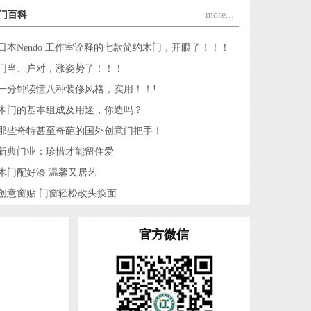
江山市君力门业有限公司
门百科
more...
江山市旭派门业装饰材料厂
日本Nendo 工作室诠释的七款简约木门，开眼了！！！
江山市新典门业有限公司
门当、户对，涨姿势了！！！
江山安旭门业有限公司
一分钟读懂八种装修风格，实用！！!
江山市赐福门业有限公司
木门的基本组成及用途，你造吗？
浙江金家安家居有限公司
那些奇特甚至奇葩的国外创意门把手！
江山市创升门业有限公司
新典门业：珍惜才能留住爱
浙江江山欧泰装饰材料厂
木门配好漆 温馨又居艺
江山铭望世家门业有限公司
创意窗贴 门窗轻松改头换面
江山市顾尔门业有限公司
江山市坤裕门业有限公司
官方微信
江山市佳梦圆装饰材料厂
浙江欧嘉门业有限公司
浙江海博门业有限公司
浙江谷丰门业有限公司