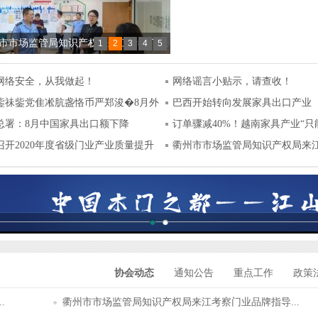
市市场监管局知识产权局来江考察门业
1
2
3
4
5
指导服务站建设工作
网络安全，从我做起！
网络谣言小贴示，请查收！
对外贸易预警点组织企业亮相2021
鈭祙鈭党隹凇肮盏恪币严郑浚�8月外
巴西开始转向发展家具出口产业
浙”里有“援”法律服务月活动暨外贸企业
总署：8月中国家具出口额下降
订单骤减40%！越南家具产业“只
EP政策培训会
%！
召开2020年度省级门业产业质量提升
年”！
衢州市市场监管局知识产权局来
斗百年路 启航新征程”——江山门协庆祝
业...
100周年主题活动暨二届八次会长会议
召开
智造·新人居”2021房地产供应链发展趋势
在江山成功举办
协会动态
通知公告
重点工作
政策
.
衢州市市场监管局知识产权局来江考察门业品牌指导...