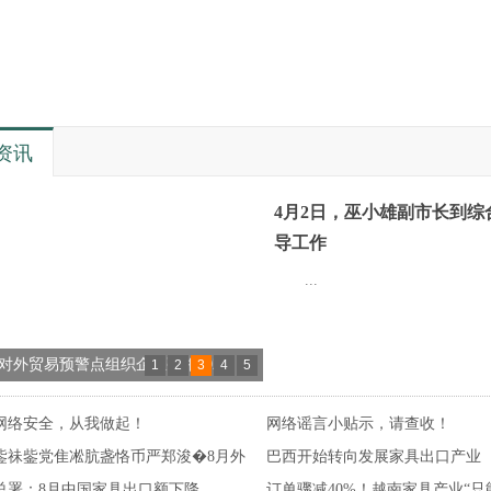
资讯
4月2日，巫小雄副市长到综
导工作
...
对外贸易预警点组织企业亮相2021
1
2
3
4
5
浙”里有“援”法律服务月活动暨外贸企业
网络安全，从我做起！
网络谣言小贴示，请查收！
EP政策培训会
鈭祙鈭党隹凇肮盏恪币严郑浚�8月外
巴西开始转向发展家具出口产业
斗百年路 启航新征程”——江山门协庆祝
总署：8月中国家具出口额下降
订单骤减40%！越南家具产业“只