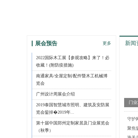
新闻
展会预告
更多
2022国际木工展【参观攻略】来了！必
收藏！(附防疫措施)
南通家具/全屋定制/配件暨木工机械博
览会
广州设计周展会介绍
门业
2019泰国智慧城市照明、建筑及安防展
年“
览会鈭掉�2019年...
守护
RC
第十届中国郑州定制家居及门业展览会
聚焦
“奋
（秋季）
贸...
海关