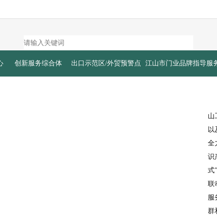
心
创新服务综合体
出口示范区/外贸预警点
江山市门业品牌指导服
山
以
全
识
式
联
服
群