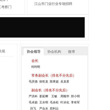
江山市门业行业专场招聘
江考察门
江山市全品世纪门业有限公司
浙江强派门业有限公司
法规
协会领导
协会机构
微博
浙江旗邦门业有限公司
会长
江山市佳梦圆装饰材料厂
何利明
浙江杭派门业有限公司
常务副会长（排名不分先后）
江山市金欣木业有限公司
毛庆德
徐乾龙
陈寒超
吴龙君
浙江铜锣汉门业有限公司
副会长（排名不分先后）
江山市方圆和门业有限公司
严洪科
姜延卿
王敏
周顺华
郑小明
江山市帝昂装饰材料有限公司
毛卓勋
王水明
毛余松
叶冰化
李有军
江山市爱登堡门业有限公司
刘飞
严合水
郑利云