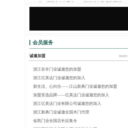
一年一度门业人的聚会——“智造好木门·定制理想...
锦庭装饰×江山门协，为门业（家居）企业提供门、..
会员服务
诚邀加盟
more.
浙江谷丰门业诚邀您的加盟
浙江亿美达门业诚邀您的加入
新生活、心向往——江山新典门业诚邀您的加盟
加盟首选品牌——亿美达门业诚邀您的加入
浙江亿美达门业有限公司诚邀您的加入
浙江新典门业诚邀全国木门代理
金凯门业全国店长征集令