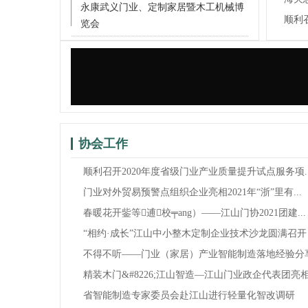
建党
永康武义门业、定制家居暨木工机械博
7.9
顺利
览会
顺利
试...
“大
论坛
协会工作
顺利召开2020年度省级门业产业质量提升试点服务项..
门业对外贸易预警点组织企业亮相2021年“浙”里有...
春暖花开鈭等逋校╤ang）——江山门协2021团建...
“相约·成长”江山中小整木定制企业技术沙龙圆满召开
不得不听——门业（家居）产业智能制造落地经验分
精装木门&#8226;江山智造—江山门业政企代表团亮相.
省智能制造专家委员会赴江山进行轻量化智改调研