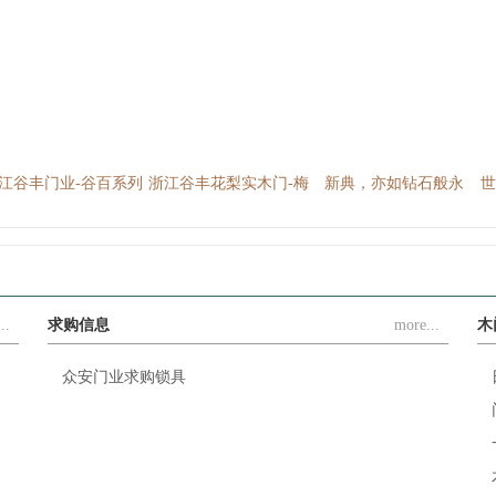
江谷丰门业-谷百系列
浙江谷丰花梨实木门-梅
新典，亦如钻石般永
世
兰竹菊
恒、闪耀动人，新典，
亦如爱情般浪漫、温...
..
求购信息
more...
木
众安门业求购锁具