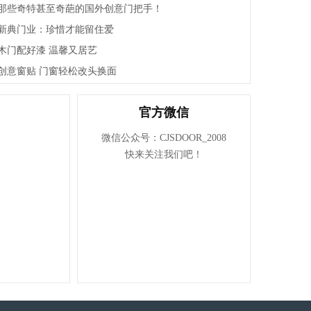
那些奇特甚至奇葩的国外创意门把手！
浙江谷丰门业有限公司
新典门业：珍惜才能留住爱
江山市福连年门业有限公司
木门配好漆 温馨又居艺
江山市久久福门业有限公司
创意窗贴 门窗轻松改头换面
浙江齐嘉消防科技有限公司
江山六六福门业有限公司
官方微信
浙江江山润安门业有限公司
微信公众号：CJSDOOR_2008
江山市奥斯曼门业有限公司
快来关注我们吧！
浙江永恒门业有限公司
浙江名雅居木业有限公司
浙江金旗门业有限公司
浙江裕丰木业有限公司
浙江舒福家门业有限公司
浙江王牌门业有限公司
浙江亿美达门业有限公司