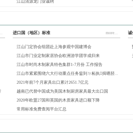
江山清源龙门业诚聘
..
进口国（地区）标准
more...
诚
江山门定协会组团赴上海参观中国建博会
江山市门业定制家居协会欧洲游学团学成归来
江山市时尚木制家具特色集群1-7月份 工作报告
江山市紧紧围绕六大行动重点任务鈭到ㄉ柘执揖哂胫...
2021年前7个月家具出口累计2651.7亿元
行
越南已代替中国成为美国木制厨房家具最大出口国
2020年欧盟27国和英国的木质家具进口额下降
常用标准免费查阅平台汇总