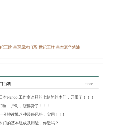
江山市幸福门业有限公司
江山市君力门业有限公司
江山市旭派门业装饰材料厂
江山市新典门业有限公司
江山安旭门业有限公司
纪王牌 皇冠原木门系
世纪王牌 皇室豪华烤漆
世纪王牌 皇冠原木门系
江山市赐福门业有限公司
列
门
列
浙江金家安家居有限公司
江山市创升门业有限公司
浙江江山欧泰装饰材料厂
门百科
more...
江山铭望世家门业有限公司
江山市顾尔门业有限公司
日本Nendo 工作室诠释的七款简约木门，开眼了！！！
江山市坤裕门业有限公司
门当、户对，涨姿势了！！！
江山市佳梦圆装饰材料厂
一分钟读懂八种装修风格，实用！！!
浙江欧嘉门业有限公司
木门的基本组成及用途，你造吗？
浙江海博门业有限公司