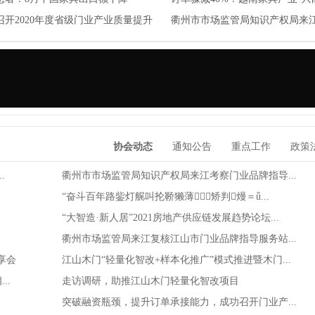
100周年主题活动暨二届八次会长会议
%！
召开2020年度省级门业产业质量提升
年”！
衢州市市场监管局知识产权局来
召开
业...
智造·新人居”2021房地产供应链发展趋势
在江山成功举办
协会动态
通知公告
重点工作
政策
.
衢州市市场监管局知识产权局来江考察门业品牌指导...
“奋斗百年路鈭灯艉叫抡鞒獭薄矫判熳＝ǖ...
“大智造·新人居”2021房地产供应链发展趋势论坛...
衢州市场监管局来江复核江山市门业品牌指导服务站...
享会
江山木门“轻量化智改+样本化推广”模式推进暨木门...
..
走访调研，助推江山木门轻量化智改项目
突破融资瓶颈，提升订单承接能力，成功召开门业产...