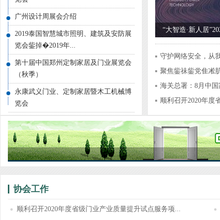
广州设计周展会介绍
“大智造·新人居”2
2019泰国智慧城市照明、建筑及安防展
论坛在江山成功举
览会鈭掉�2019年...
守护网络安全，从
第十届中国郑州定制家居及门业展览会
聚焦鈭祙鈭党隹凇
（秋季）
贸...
海关总署：8月中
永康武义门业、定制家居暨木工机械博
7.9%！
顺利召开2020年
览会
试...
协会工作
顺利召开2020年度省级门业产业质量提升试点服务项...