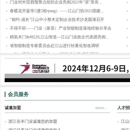
门业对外贸易预警点组织企业亮相2021年“浙”里有...
春暖花开鈭等逋校╤ang）——江山门协2021团建...
“相约·成长”江山中小整木定制企业技术沙龙圆满召开
不得不听——门业（家居）产业智能制造落地经验分享会
精装木门&#8226;江山智造—江山门业政企代表团亮相...
省智能制造专家委员会赴江山进行轻量化智改调研
一年一度门业人的聚会——“智造好木门·定制理想...
锦庭装饰×江山门协，为门业（家居）企业提供门、...
会员服务
诚邀加盟
more...
人才招
浙江谷丰门业诚邀您的加盟
江山