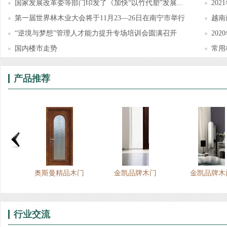
国家发展改革委等部门印发了《加快“以竹代塑”发展...
20
第一届世界林木业大会将于11月23—26日在南宁市举行
越南
“逆境与梦想”管理人才能力提升专场培训会圆满召开
20
国内楼市走势
常用
产品推荐
上线
奥斯曼精品木门
金凯品牌木门
金凯品牌木
行业交流