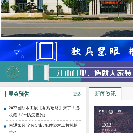
新闻资讯
展会预告
更多
2022国际木工展【参观攻略】来了！必
收藏！(附防疫措施)
南通家具/全屋定制/配件暨木工机械博
览会