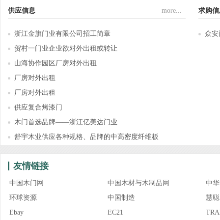
供应信息
more...
求购信
浙江金旗门业有限公司招工简章
众安
贺村一门业企业欲对外出租或转让
山海协作园区厂房对外出租
厂房对外出租
厂房对外出租
供应复合烤漆门
木门首选品牌——浙江亿美达门业
舒宇木业供应各种规格、品牌的中高密度纤维板
友情链接
中国木门网
中国木材与木制品网
中华
环球资源
中国制造
慧聪
Ebay
EC21
TRA